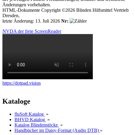
Änderungen vorbehalten.
HTML-Dokumente Copyright ©2026 Blinden Hilfsmittel Vertrieb
Dresden,
letzte Änderung: 13. Juli 2026
Nr:
NVDA der freie ScreenReader
https://dotpad.vision
Kataloge
fluSoft Katalog
»
BHVD Katalog
»
Katalog Blindenstöcke
»
Handbücher im Daisy-Format (Audio DTB)
»