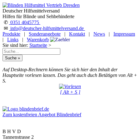
Deutscher Hilfsmittelversand
Hilfen für Blinde und Sehbehinderte
✆
0351 4045775
✉
info@deutscher-hilfsmittelversand.de
Produkte
|
Sonderangebote
|
Kontakt
|
News
|
Impressum
|
Links
|
Warenkorb
Sie sind hier:
Startseite
>
Auf Desktop-Rechnern können Sie sich hier den Inhalt der
Hauptseite vorlesen lassen. Das geht auch duch Betätigen von Alt +
S.
[ Alt + S ]
Zum kostenfreien Angebot Blindenbrief
B H V D
Tannenstrasse 2