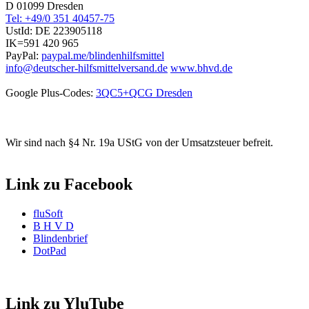
D 01099 Dresden
Tel: +49/0 351 40457-75
UstId:
DE 223905118
IK=591 420 965
PayPal:
paypal.me/blindenhilfsmittel
info@deutscher-hilfsmittelversand.de
www.bhvd.de
Google Plus-Codes:
3QC5+QCG Dresden
Wir sind nach §4 Nr. 19a UStG von der Umsatzsteuer befreit.
Link zu Facebook
fluSoft
B H V D
Blindenbrief
DotPad
Link zu YluTube