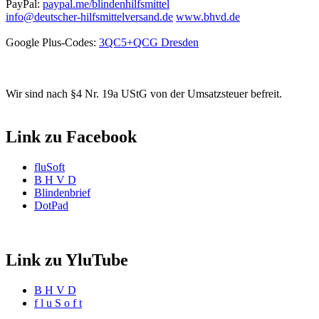
PayPal:
paypal.me/blindenhilfsmittel
info@deutscher-hilfsmittelversand.de
www.bhvd.de
Google Plus-Codes:
3QC5+QCG Dresden
Wir sind nach §4 Nr. 19a UStG von der Umsatzsteuer befreit.
Link zu Facebook
fluSoft
B H V D
Blindenbrief
DotPad
Link zu YluTube
B H V D
f l u S o f t