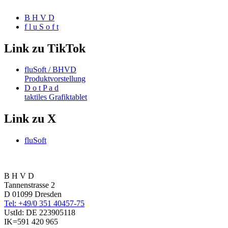
B H V D
f l u S o f t
Link zu TikTok
fluSoft / BHVD
Produktvorstellung
D o t P a d
taktiles Grafiktablet
Link zu X
fluSoft
B H V D
Tannenstrasse 2
D 01099 Dresden
Tel: +49/0 351 40457-75
UstId:
DE 223905118
IK=591 420 965