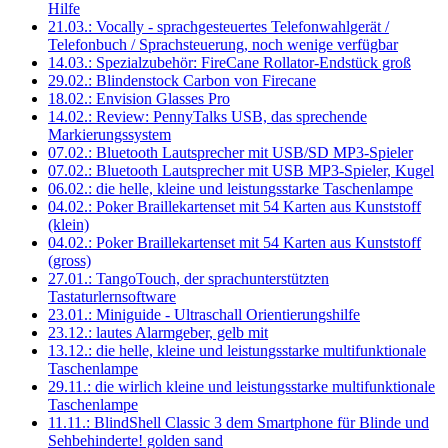
Hilfe
21.03.: Vocally - sprachgesteuertes Telefonwahlgerät /
Telefonbuch / Sprachsteuerung, noch wenige verfügbar
14.03.: Spezialzubehör: FireCane Rollator-Endstück groß
29.02.: Blindenstock Carbon von Firecane
18.02.: Envision Glasses Pro
14.02.: Review: PennyTalks USB, das sprechende
Markierungssystem
07.02.: Bluetooth Lautsprecher mit USB/SD MP3-Spieler
07.02.: Bluetooth Lautsprecher mit USB MP3-Spieler, Kugel
06.02.: die helle, kleine und leistungsstarke Taschenlampe
04.02.: Poker Braillekartenset mit 54 Karten aus Kunststoff
(klein)
04.02.: Poker Braillekartenset mit 54 Karten aus Kunststoff
(gross)
27.01.: TangoTouch, der sprachunterstützten
Tastaturlernsoftware
23.01.: Miniguide - Ultraschall Orientierungshilfe
23.12.: lautes Alarmgeber, gelb mit
13.12.: die helle, kleine und leistungsstarke multifunktionale
Taschenlampe
29.11.: die wirlich kleine und leistungsstarke multifunktionale
Taschenlampe
11.11.: BlindShell Classic 3 dem Smartphone für Blinde und
Sehbehinderte! golden sand