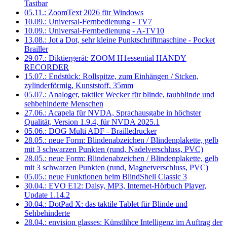
Tastbar
05.11.: ZoomText 2026 für Windows
10.09.: Universal-Fernbedienung - TV7
10.09.: Universal-Fernbedienung - A-TV10
13.08.: Jot a Dot, sehr kleine Punktschriftmaschine - Pocket
Brailler
29.07.: Diktiergerät: ZOOM H1essential HANDY
RECORDER
15.07.: Endstück: Rollspitze, zum Einhängen / Stcken,
zylinderförmig, Kunststoff, 35mm
05.07.: Analoger, taktiler Wecker für blinde, taubblinde und
sehbehinderte Menschen
27.06.: Acapela für NVDA, Sprachausgabe in höchster
Qualität, Version 1.9.4, für NVDA 2025.1
05.06.: DOG Multi ADF - Brailledrucker
28.05.: neue Form: Blindenabzeichen / Blindenplakette, gelb
mit 3 schwarzen Punkten (rund, Nadelverschluss, PVC)
28.05.: neue Form: Blindenabzeichen / Blindenplakette, gelb
mit 3 schwarzen Punkten (rund, Magnetverschluss, PVC)
05.05.: neue Funktionen beim BlindShell Classic 3
30.04.: EVO E12: Daisy, MP3, Internet-Hörbuch Player,
Update 1.14.2
30.04.: DotPad X: das taktile Tablet für Blinde und
Sehbehinderte
28.04.: envision glasses: Künstlihce Intelligenz im Auftrag der