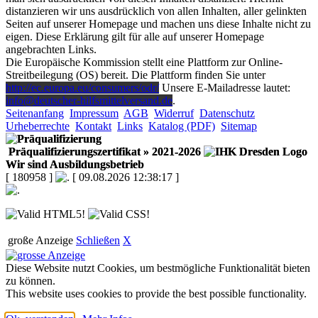
distanzieren wir uns ausdrücklich von allen Inhalten, aller gelinkten
Seiten auf unserer Homepage und machen uns diese Inhalte nicht zu
eigen. Diese Erklärung gilt für alle auf unserer Homepage
angebrachten Links.
Die Europäische Kommission stellt eine Plattform zur Online-
Streitbeilegung (OS) bereit. Die Plattform finden Sie unter
http://ec.europa.eu/consumers/odr/
Unsere E-Mailadresse lautet:
info@deutscher-hilfsmittelversand.de
.
Seitenanfang
Impressum
AGB
Widerruf
Datenschutz
Urheberrechte
Kontakt
Links
Katalog (PDF)
Sitemap
Präqualifizierungszertifikat
» 2021-2026
Wir sind Ausbildungsbetrieb
[ 180958 ]
[ 09.08.2026 12:38:17 ]
große Anzeige
Schließen
X
Diese Website nutzt Cookies, um bestmögliche Funktionalität bieten
zu können.
This website uses cookies to provide the best possible functionality.