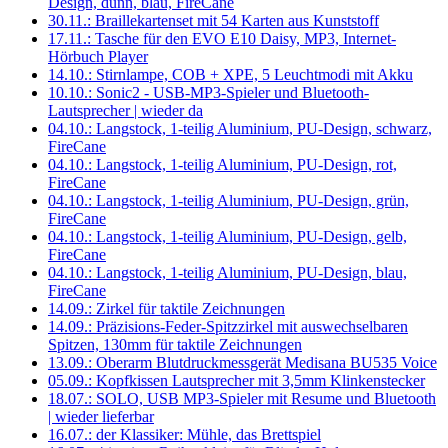
Design, dünn, blau, FireCane
30.11.: Braillekartenset mit 54 Karten aus Kunststoff
17.11.: Tasche für den EVO E10 Daisy, MP3, Internet-
Hörbuch Player
14.10.: Stirnlampe, COB + XPE, 5 Leuchtmodi mit Akku
10.10.: Sonic2 - USB-MP3-Spieler und Bluetooth-
Lautsprecher | wieder da
04.10.: Langstock, 1-teilig Aluminium, PU-Design, schwarz,
FireCane
04.10.: Langstock, 1-teilig Aluminium, PU-Design, rot,
FireCane
04.10.: Langstock, 1-teilig Aluminium, PU-Design, grün,
FireCane
04.10.: Langstock, 1-teilig Aluminium, PU-Design, gelb,
FireCane
04.10.: Langstock, 1-teilig Aluminium, PU-Design, blau,
FireCane
14.09.: Zirkel für taktile Zeichnungen
14.09.: Präzisions-Feder-Spitzzirkel mit auswechselbaren
Spitzen, 130mm für taktile Zeichnungen
13.09.: Oberarm Blutdruckmessgerät Medisana BU535 Voice
05.09.: Kopfkissen Lautsprecher mit 3,5mm Klinkenstecker
18.07.: SOLO, USB MP3-Spieler mit Resume und Bluetooth
| wieder lieferbar
16.07.: der Klassiker: Mühle, das Brettspiel