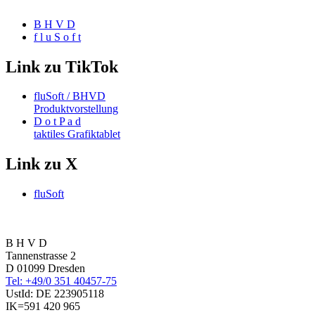
B H V D
f l u S o f t
Link zu TikTok
fluSoft / BHVD
Produktvorstellung
D o t P a d
taktiles Grafiktablet
Link zu X
fluSoft
B H V D
Tannenstrasse 2
D 01099 Dresden
Tel: +49/0 351 40457-75
UstId:
DE 223905118
IK=591 420 965