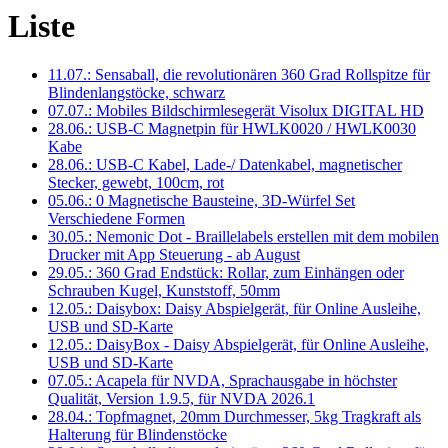
Liste
11.07.: Sensaball, die revolutionären 360 Grad Rollspitze für
Blindenlangstöcke, schwarz
07.07.: Mobiles Bildschirmlesegerät Visolux DIGITAL HD
28.06.: USB-C Magnetpin für HWLK0020 / HWLK0030
Kabe
28.06.: USB-C Kabel, Lade-/ Datenkabel, magnetischer
Stecker, gewebt, 100cm, rot
05.06.: 0 Magnetische Bausteine, 3D-Würfel Set
Verschiedene Formen
30.05.: Nemonic Dot - Braillelabels erstellen mit dem mobilen
Drucker mit App Steuerung - ab August
29.05.: 360 Grad Endstück: Rollar, zum Einhängen oder
Schrauben Kugel, Kunststoff, 50mm
12.05.: Daisybox: Daisy Abspielgerät, für Online Ausleihe,
USB und SD-Karte
12.05.: DaisyBox - Daisy Abspielgerät, für Online Ausleihe,
USB und SD-Karte
07.05.: Acapela für NVDA, Sprachausgabe in höchster
Qualität, Version 1.9.5, für NVDA 2026.1
28.04.: Topfmagnet, 20mm Durchmesser, 5kg Tragkraft als
Halterung für Blindenstöcke