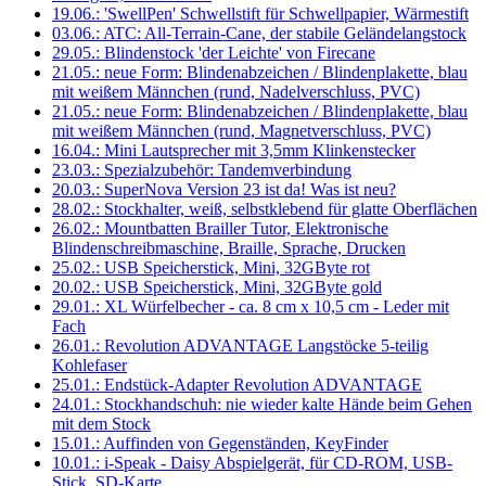
19.06.: 'SwellPen' Schwellstift für Schwellpapier, Wärmestift
03.06.: ATC: All-Terrain-Cane, der stabile Geländelangstock
29.05.: Blindenstock 'der Leichte' von Firecane
21.05.: neue Form: Blindenabzeichen / Blindenplakette, blau
mit weißem Männchen (rund, Nadelverschluss, PVC)
21.05.: neue Form: Blindenabzeichen / Blindenplakette, blau
mit weißem Männchen (rund, Magnetverschluss, PVC)
16.04.: Mini Lautsprecher mit 3,5mm Klinkenstecker
23.03.: Spezialzubehör: Tandemverbindung
20.03.: SuperNova Version 23 ist da! Was ist neu?
28.02.: Stockhalter, weiß, selbstklebend für glatte Oberflächen
26.02.: Mountbatten Brailler Tutor, Elektronische
Blindenschreibmaschine, Braille, Sprache, Drucken
25.02.: USB Speicherstick, Mini, 32GByte rot
20.02.: USB Speicherstick, Mini, 32GByte gold
29.01.: XL Würfelbecher - ca. 8 cm x 10,5 cm - Leder mit
Fach
26.01.: Revolution ADVANTAGE Langstöcke 5-teilig
Kohlefaser
25.01.: Endstück-Adapter Revolution ADVANTAGE
24.01.: Stockhandschuh: nie wieder kalte Hände beim Gehen
mit dem Stock
15.01.: Auffinden von Gegenständen, KeyFinder
10.01.: i-Speak - Daisy Abspielgerät, für CD-ROM, USB-
Stick, SD-Karte