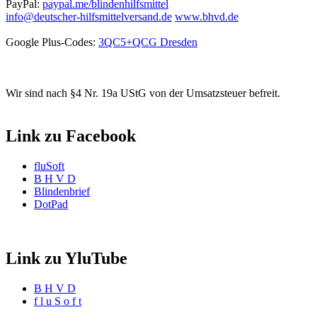
PayPal:
paypal.me/blindenhilfsmittel
info@deutscher-hilfsmittelversand.de
www.bhvd.de
Google Plus-Codes:
3QC5+QCG Dresden
Wir sind nach §4 Nr. 19a UStG von der Umsatzsteuer befreit.
Link zu Facebook
fluSoft
B H V D
Blindenbrief
DotPad
Link zu YluTube
B H V D
f l u S o f t