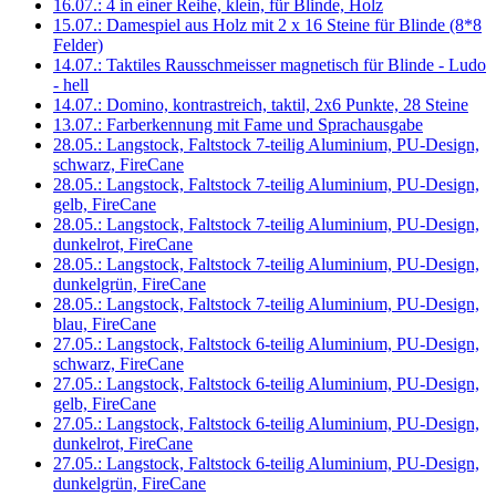
16.07.: 4 in einer Reihe, klein, für Blinde, Holz
15.07.: Damespiel aus Holz mit 2 x 16 Steine für Blinde (8*8
Felder)
14.07.: Taktiles Rausschmeisser magnetisch für Blinde - Ludo
- hell
14.07.: Domino, kontrastreich, taktil, 2x6 Punkte, 28 Steine
13.07.: Farberkennung mit Fame und Sprachausgabe
28.05.: Langstock, Faltstock 7-teilig Aluminium, PU-Design,
schwarz, FireCane
28.05.: Langstock, Faltstock 7-teilig Aluminium, PU-Design,
gelb, FireCane
28.05.: Langstock, Faltstock 7-teilig Aluminium, PU-Design,
dunkelrot, FireCane
28.05.: Langstock, Faltstock 7-teilig Aluminium, PU-Design,
dunkelgrün, FireCane
28.05.: Langstock, Faltstock 7-teilig Aluminium, PU-Design,
blau, FireCane
27.05.: Langstock, Faltstock 6-teilig Aluminium, PU-Design,
schwarz, FireCane
27.05.: Langstock, Faltstock 6-teilig Aluminium, PU-Design,
gelb, FireCane
27.05.: Langstock, Faltstock 6-teilig Aluminium, PU-Design,
dunkelrot, FireCane
27.05.: Langstock, Faltstock 6-teilig Aluminium, PU-Design,
dunkelgrün, FireCane