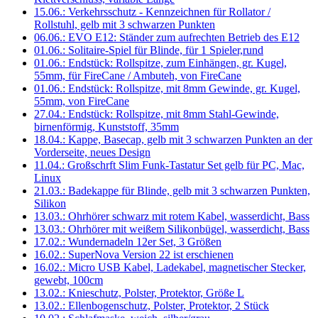
15.06.: Verkehrsschutz - Kennzeichnen für Rollator /
Rollstuhl, gelb mit 3 schwarzen Punkten
06.06.: EVO E12: Ständer zum aufrechten Betrieb des E12
01.06.: Solitaire-Spiel für Blinde, für 1 Spieler,rund
01.06.: Endstück: Rollspitze, zum Einhängen, gr. Kugel,
55mm, für FireCane / Ambuteh, von FireCane
01.06.: Endstück: Rollspitze, mit 8mm Gewinde, gr. Kugel,
55mm, von FireCane
27.04.: Endstück: Rollspitze, mit 8mm Stahl-Gewinde,
birnenförmig, Kunststoff, 35mm
18.04.: Kappe, Basecap, gelb mit 3 schwarzen Punkten an der
Vorderseite, neues Design
11.04.: Großschrft Slim Funk-Tastatur Set gelb für PC, Mac,
Linux
21.03.: Badekappe für Blinde, gelb mit 3 schwarzen Punkten,
Silikon
13.03.: Ohrhörer schwarz mit rotem Kabel, wasserdicht, Bass
13.03.: Ohrhörer mit weißem Silikonbügel, wasserdicht, Bass
17.02.: Wundernadeln 12er Set, 3 Größen
16.02.: SuperNova Version 22 ist erschienen
16.02.: Micro USB Kabel, Ladekabel, magnetischer Stecker,
gewebt, 100cm
13.02.: Knieschutz, Polster, Protektor, Größe L
13.02.: Ellenbogenschutz, Polster, Protektor, 2 Stück