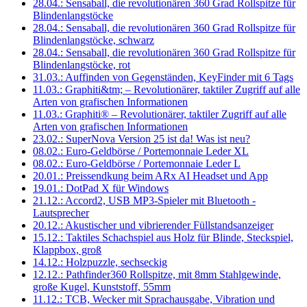
28.04.: Sensaball, die revolutionären 360 Grad Rollspitze für
Blindenlangstöcke
28.04.: Sensaball, die revolutionären 360 Grad Rollspitze für
Blindenlangstöcke, schwarz
28.04.: Sensaball, die revolutionären 360 Grad Rollspitze für
Blindenlangstöcke, rot
31.03.: Auffinden von Gegenständen, KeyFinder mit 6 Tags
11.03.: Graphiti&tm; – Revolutionärer, taktiler Zugriff auf alle
Arten von grafischen Informationen
11.03.: Graphiti® – Revolutionärer, taktiler Zugriff auf alle
Arten von grafischen Informationen
23.02.: SuperNova Version 25 ist da! Was ist neu?
08.02.: Euro-Geldbörse / Portemonnaie Leder XL
08.02.: Euro-Geldbörse / Portemonnaie Leder L
20.01.: Preissendkung beim ARx AI Headset und App
19.01.: DotPad X für Windows
21.12.: Accord2, USB MP3-Spieler mit Bluetooth -
Lautsprecher
20.12.: Akustischer und vibrierender Füllstandsanzeiger
15.12.: Taktiles Schachspiel aus Holz für Blinde, Steckspiel,
Klappbox, groß
14.12.: Holzpuzzle, sechseckig
12.12.: Pathfinder360 Rollspitze, mit 8mm Stahlgewinde,
große Kugel, Kunststoff, 55mm
11.12.: TCB, Wecker mit Sprachausgabe, Vibration und