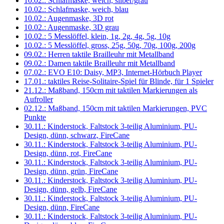
10.02.: Schlafmaske, weich, silber/grau
10.02.: Schlafmaske, weich, blau
10.02.: Augenmaske, 3D rot
10.02.: Augenmaske, 3D grau
10.02.: 5 Messlöffel, klein, 1g, 2g, 4g, 5g, 10g
10.02.: 5 Messlöffel, gross, 25g, 50g, 70g, 100g, 200g
09.02.: Herren taktile Brailleuhr mit Metallband
09.02.: Damen taktile Brailleuhr mit Metallband
07.02.: EVO E10: Daisy, MP3, Internet-Hörbuch Player
17.01.: taktiles Reise-Solitaire-Spiel für Blinde, für 1 Spieler
21.12.: Maßband, 150cm mit taktilen Markierungen als
Aufroller
02.12.: Maßband, 150cm mit taktilen Markierungen, PVC
Punkte
30.11.: Kinderstock, Faltstock 3-teilig Aluminium, PU-
Design, dünn, schwarz, FireCane
30.11.: Kinderstock, Faltstock 3-teilig Aluminium, PU-
Design, dünn, rot, FireCane
30.11.: Kinderstock, Faltstock 3-teilig Aluminium, PU-
Design, dünn, grün, FireCane
30.11.: Kinderstock, Faltstock 3-teilig Aluminium, PU-
Design, dünn, gelb, FireCane
30.11.: Kinderstock, Faltstock 3-teilig Aluminium, PU-
Design, dünn, FireCane
30.11.: Kinderstock, Faltstock 3-teilig Aluminium, PU-