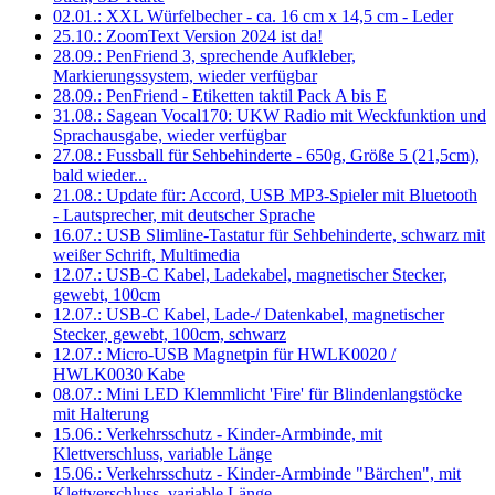
02.01.: XXL Würfelbecher - ca. 16 cm x 14,5 cm - Leder
25.10.: ZoomText Version 2024 ist da!
28.09.: PenFriend 3, sprechende Aufkleber,
Markierungssystem, wieder verfügbar
28.09.: PenFriend - Etiketten taktil Pack A bis E
31.08.: Sagean Vocal170: UKW Radio mit Weckfunktion und
Sprachausgabe, wieder verfügbar
27.08.: Fussball für Sehbehinderte - 650g, Größe 5 (21,5cm),
bald wieder...
21.08.: Update für: Accord, USB MP3-Spieler mit Bluetooth
- Lautsprecher, mit deutscher Sprache
16.07.: USB Slimline-Tastatur für Sehbehinderte, schwarz mit
weißer Schrift, Multimedia
12.07.: USB-C Kabel, Ladekabel, magnetischer Stecker,
gewebt, 100cm
12.07.: USB-C Kabel, Lade-/ Datenkabel, magnetischer
Stecker, gewebt, 100cm, schwarz
12.07.: Micro-USB Magnetpin für HWLK0020 /
HWLK0030 Kabe
08.07.: Mini LED Klemmlicht 'Fire' für Blindenlangstöcke
mit Halterung
15.06.: Verkehrsschutz - Kinder-Armbinde, mit
Klettverschluss, variable Länge
15.06.: Verkehrsschutz - Kinder-Armbinde "Bärchen", mit
Klettverschluss, variable Länge