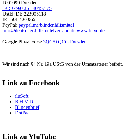
D 01099 Dresden
Tel: +49/0 351 40457-75
UstId:
DE 223905118
IK=591 420 965
PayPal:
paypal.me/blindenhilfsmittel
info@deutscher-hilfsmittelversand.de
www.bhvd.de
Google Plus-Codes:
3QC5+QCG Dresden
Wir sind nach §4 Nr. 19a UStG von der Umsatzsteuer befreit.
Link zu Facebook
fluSoft
B H V D
Blindenbrief
DotPad
Link zu YluTube