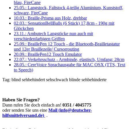
blau, FireCane
25.05.: Langstock, Faltstock 4-teilig Aluminium, Kunststoff,
schwarz, FireCane
10.03.: Braille-Prisma aus Holz, drehbar
02.03.: SensationBellBalls (6 Stück) 17,8cm - 190g mit
Glöckchen
23.11.: Ambutech Langstöcke nun auch mit
verschiedenfarbigen Griffen
25.09.: BraillePen 12 Touch - die Bluetooth-Brailletastatur
und 12er Braillezeile/ Cursorrouting
20.09.: BraillePen12 Touch Emulator
22.07.: Verkehrsschutz - Armbinde, elastisch, Umfang: 28cm
28.05.: CereVoice Sprachausgabe für MAC OSX (TTS, Text
to Speech)
Tag:
blind
sehbehindert
sehschwach
blinde
sehbehinderte
Haben Sie Fragen?
Dann rufen Sie doch einfach an!
0351 / 4045775
oder senden Sie uns eine
Mail (info@deutscher-
hilfsmittelversand.de)
.