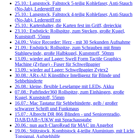
25.10.: Langstock, Faltstock 5-teilig Kohlefaser, Anti-Stauch
(No-Jab), Ledergriff rot
25.10.: Langstock, Faltstock 4-teilig Kohlefaser, Anti-Stauch
(No-Jab), Ledergriff rot
25.10.: Kartenhalter, die Karten fest im Griff, dreieckig
23.10.: Endstück: Rollspitze, zum Stecken, große Kugel,
Kunststoff, 55mm
24.09.: Voice Recorder: Herz - mit 30 Sekunden Aufnahme
21.09.: Endstück: Rollspitze, zum Schrauben mit 8mm
Stahlgewinde, große Halbkugel, Kunststoff, 50mm
13.09.: wieder auf Lager: Swell Form Tactile Graphics
Machine (Zyfuse) - Fuser für Schwellpapier
13.09.: wieder auf Lager: Schwellpapier Zytex2
30.08.: ARx-AI: Künstlihce Intelligenz für Blinde und
Sehbehinderte
26.08.: kleine, flexible Leselampe mit LEDs, Akku
07.08.: Pathfinder360 Rollspitze, zum Einhängen, große
Kugel, Kunststoff, 55mm
16.07.: Mac Tastatur für Sehbehinderte, gelb / großer
schwarzer Schrift und Funkmaus
15.07.: Albrecht DR 866 Blinden - und Seniorenradio,
DAB/DAB+/UKW mit Sprachausgabe
20.06.: nun auch ClaroRead für MAC im Angebot
19.06.: Stützstock, Kombistock 4-teilig Aluminium, mit Licht,
Tonsignal, Aufstehhilfe