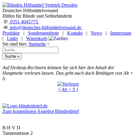
Deutscher Hilfsmittelversand
Hilfen für Blinde und Sehbehinderte
✆
0351 4045775
✉
info@deutscher-hilfsmittelversand.de
Produkte
|
Sonderangebote
|
Kontakt
|
News
|
Impressum
|
Links
|
Warenkorb
Sie sind hier:
Startseite
>
Auf Desktop-Rechnern können Sie sich hier den Inhalt der
Hauptseite vorlesen lassen. Das geht auch duch Betätigen von Alt +
S.
[ Alt + S ]
Zum kostenfreien Angebot Blindenbrief
B H V D
Tannenstrasse 2