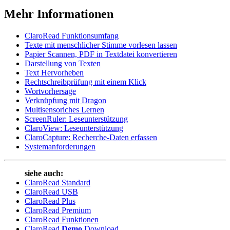
Mehr Informationen
ClaroRead Funktionsumfang
Texte mit menschlicher Stimme vorlesen lassen
Papier Scannen, PDF in Textdatei konvertieren
Darstellung von Texten
Text Hervorheben
Rechtschreibprüfung mit einem Klick
Wortvorhersage
Verknüpfung mit Dragon
Multisensoriches Lernen
ScreenRuler: Leseunterstützung
ClaroView:
Leseunterstützung
ClaroCapture: Recherche-Daten erfassen
Systemanforderungen
siehe auch:
ClaroRead Standard
ClaroRead USB
ClaroRead Plus
ClaroRead Premium
ClaroRead Funktionen
ClaroRead
Demo
Download