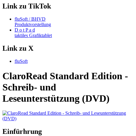
Link zu TikTok
fluSoft / BHVD
Produktvorstellung
D o t P a d
taktiles Grafiktablet
Link zu X
fluSoft
ClaroRead Standard Edition -
Schreib- und
Leseunterstützung (DVD)
Einfürhrung