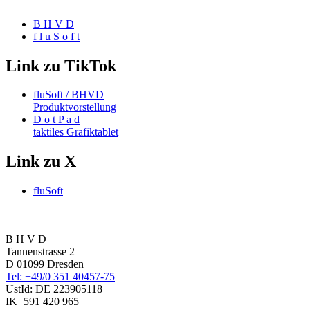
B H V D
f l u S o f t
Link zu TikTok
fluSoft / BHVD
Produktvorstellung
D o t P a d
taktiles Grafiktablet
Link zu X
fluSoft
B H V D
Tannenstrasse 2
D 01099 Dresden
Tel: +49/0 351 40457-75
UstId:
DE 223905118
IK=591 420 965