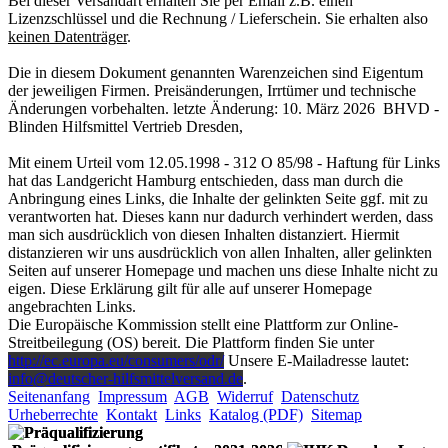
Bei dieser Versandart erhalten Sie per Email z.B. einen
Lizenzschlüssel und die Rechnung / Lieferschein. Sie erhalten also
keinen Datenträger
.
Die in diesem Dokument genannten Warenzeichen sind Eigentum
der jeweiligen Firmen. Preisänderungen, Irrtümer und technische
Änderungen vorbehalten. letzte Änderung: 10. März 2026 BHVD -
Blinden Hilfsmittel Vertrieb Dresden,
Mit einem Urteil vom 12.05.1998 - 312 O 85/98 - Haftung für Links
hat das Landgericht Hamburg entschieden, dass man durch die
Anbringung eines Links, die Inhalte der gelinkten Seite ggf. mit zu
verantworten hat. Dieses kann nur dadurch verhindert werden, dass
man sich ausdrücklich von diesen Inhalten distanziert. Hiermit
distanzieren wir uns ausdrücklich von allen Inhalten, aller gelinkten
Seiten auf unserer Homepage und machen uns diese Inhalte nicht zu
eigen. Diese Erklärung gilt für alle auf unserer Homepage
angebrachten Links.
Die Europäische Kommission stellt eine Plattform zur Online-
Streitbeilegung (OS) bereit. Die Plattform finden Sie unter
http://ec.europa.eu/consumers/odr/
Unsere E-Mailadresse lautet:
info@deutscher-hilfsmittelversand.de
.
Seitenanfang
Impressum
AGB
Widerruf
Datenschutz
Urheberrechte
Kontakt
Links
Katalog (PDF)
Sitemap