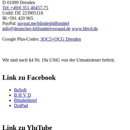
D 01099 Dresden
Tel: +49/0 351 40457-75
UstId:
DE 223905118
IK=591 420 965
PayPal:
paypal.me/blindenhilfsmittel
info@deutscher-hilfsmittelversand.de
www.bhvd.de
Google Plus-Codes:
3QC5+QCG Dresden
Wir sind nach §4 Nr. 19a UStG von der Umsatzsteuer befreit.
Link zu Facebook
fluSoft
B H V D
Blindenbrief
DotPad
Link zu YluTube