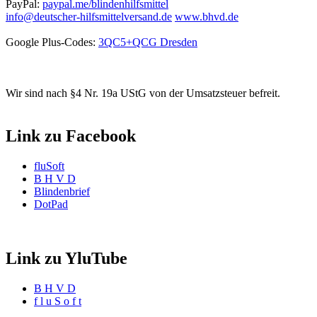
PayPal:
paypal.me/blindenhilfsmittel
info@deutscher-hilfsmittelversand.de
www.bhvd.de
Google Plus-Codes:
3QC5+QCG Dresden
Wir sind nach §4 Nr. 19a UStG von der Umsatzsteuer befreit.
Link zu Facebook
fluSoft
B H V D
Blindenbrief
DotPad
Link zu YluTube
B H V D
f l u S o f t