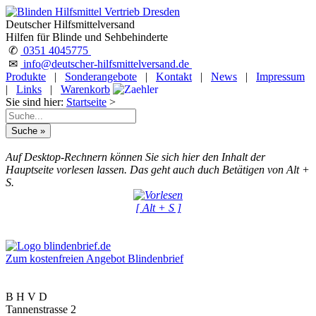
Deutscher Hilfsmittelversand
Hilfen für Blinde und Sehbehinderte
✆
0351 4045775
✉
info@deutscher-hilfsmittelversand.de
Produkte
|
Sonderangebote
|
Kontakt
|
News
|
Impressum
|
Links
|
Warenkorb
Sie sind hier:
Startseite
>
Auf Desktop-Rechnern können Sie sich hier den Inhalt der
Hauptseite vorlesen lassen. Das geht auch duch Betätigen von Alt +
S.
[ Alt + S ]
Zum kostenfreien Angebot Blindenbrief
B H V D
Tannenstrasse 2