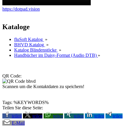
https://dotpad.vision
Kataloge
fluSoft Katalog
»
BHVD Katalog
»
Katalog Blindenstöcke
»
Handbücher im Daisy-Format (Audio DTB)
»
QR Code:
Scannen um die Kontaktdaten zu speichern!
Tags: %KEYWORDS%
Teilen Sie diese Seite:
teilen
teilen
teilen
teilen
teilen
teilen
E-Mail