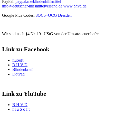
PayPal:
paypal.me/blindenhilfsmittel
info@deutscher-hilfsmittelversand.de
www.bhvd.de
Google Plus-Codes:
3QC5+QCG Dresden
Wir sind nach §4 Nr. 19a UStG von der Umsatzsteuer befreit.
Link zu Facebook
fluSoft
B H V D
Blindenbrief
DotPad
Link zu YluTube
B H V D
f l u S o f t