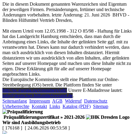
Die in diesem Dokument genannten Warenzeichen sind Eigentum
der jeweiligen Firmen. Preisänderungen, Irrtümer und technische
Änderungen vorbehalten. letzte Änderung: 21. Juni 2026 BHVD -
Blinden Hilfsmittel Vertrieb Dresden,
Mit einem Urteil vom 12.05.1998 - 312 O 85/98 - Haftung für Links
hat das Landgericht Hamburg entschieden, dass man durch die
Anbringung eines Links, die Inhalte der gelinkten Seite ggf. mit zu
verantworten hat. Dieses kann nur dadurch verhindert werden, dass
man sich ausdrücklich von diesen Inhalten distanziert. Hiermit
distanzieren wir uns ausdrücklich von allen Inhalten, aller gelinkten
Seiten auf unserer Homepage und machen uns diese Inhalte nicht zu
eigen. Diese Erklärung gilt für alle auf unserer Homepage
angebrachten Links.
Die Europäische Kommission stellt eine Plattform zur Online-
Streitbeilegung (OS) bereit. Die Plattform finden Sie unter
http://ec.europa.eu/consumers/odr/
Unsere E-Mailadresse lautet:
info@deutscher-hilfsmittelversand.de
.
Seitenanfang
Impressum
AGB
Widerruf
Datenschutz
Urheberrechte
Kontakt
Links
Katalog (PDF)
Sitemap
Präqualifizierungszertifikat
» 2021-2026
Wir sind Ausbildungsbetrieb
[ 176168 ]
[ 24.06.2026 00:53:58 ]