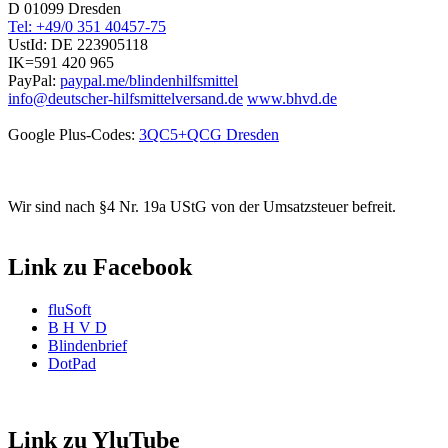
D 01099 Dresden
Tel: +49/0 351 40457-75
UstId:
DE 223905118
IK=591 420 965
PayPal:
paypal.me/blindenhilfsmittel
info@deutscher-hilfsmittelversand.de
www.bhvd.de
Google Plus-Codes:
3QC5+QCG Dresden
Wir sind nach §4 Nr. 19a UStG von der Umsatzsteuer befreit.
Link zu Facebook
fluSoft
B H V D
Blindenbrief
DotPad
Link zu YluTube