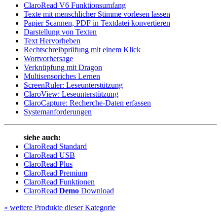
ClaroRead V6 Funktionsumfang
Texte mit menschlicher Stimme vorlesen lassen
Papier Scannen, PDF in Textdatei konvertieren
Darstellung von Texten
Text Hervorheben
Rechtschreibprüfung mit einem Klick
Wortvorhersage
Verknüpfung mit Dragon
Multisensoriches Lernen
ScreenRuler: Leseunterstützung
ClaroView:
Leseunterstützung
ClaroCapture: Recherche-Daten erfassen
Systemanforderungen
siehe auch:
ClaroRead Standard
ClaroRead USB
ClaroRead Plus
ClaroRead Premium
ClaroRead Funktionen
ClaroRead
Demo
Download
»
weitere Produkte dieser Kategorie