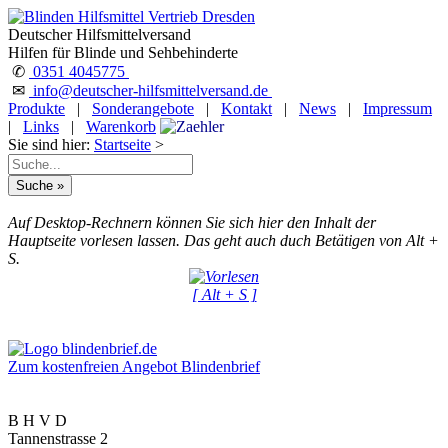
Deutscher Hilfsmittelversand
Hilfen für Blinde und Sehbehinderte
✆
0351 4045775
✉
info@deutscher-hilfsmittelversand.de
Produkte
|
Sonderangebote
|
Kontakt
|
News
|
Impressum
|
Links
|
Warenkorb
Sie sind hier:
Startseite
>
Auf Desktop-Rechnern können Sie sich hier den Inhalt der
Hauptseite vorlesen lassen. Das geht auch duch Betätigen von Alt +
S.
[ Alt + S ]
Zum kostenfreien Angebot Blindenbrief
B H V D
Tannenstrasse 2