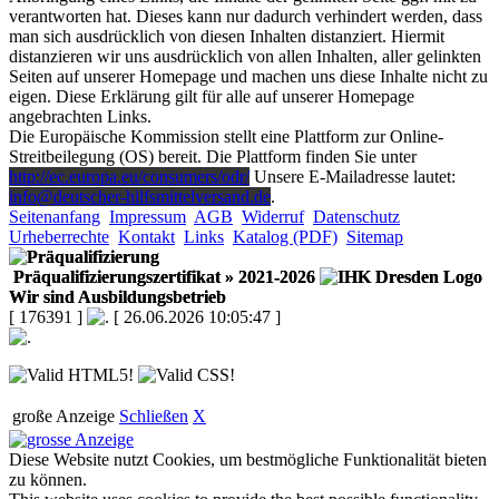
verantworten hat. Dieses kann nur dadurch verhindert werden, dass
man sich ausdrücklich von diesen Inhalten distanziert. Hiermit
distanzieren wir uns ausdrücklich von allen Inhalten, aller gelinkten
Seiten auf unserer Homepage und machen uns diese Inhalte nicht zu
eigen. Diese Erklärung gilt für alle auf unserer Homepage
angebrachten Links.
Die Europäische Kommission stellt eine Plattform zur Online-
Streitbeilegung (OS) bereit. Die Plattform finden Sie unter
http://ec.europa.eu/consumers/odr/
Unsere E-Mailadresse lautet:
info@deutscher-hilfsmittelversand.de
.
Seitenanfang
Impressum
AGB
Widerruf
Datenschutz
Urheberrechte
Kontakt
Links
Katalog (PDF)
Sitemap
Präqualifizierungszertifikat
» 2021-2026
Wir sind Ausbildungsbetrieb
[ 176391 ]
[ 26.06.2026 10:05:47 ]
große Anzeige
Schließen
X
Diese Website nutzt Cookies, um bestmögliche Funktionalität bieten
zu können.