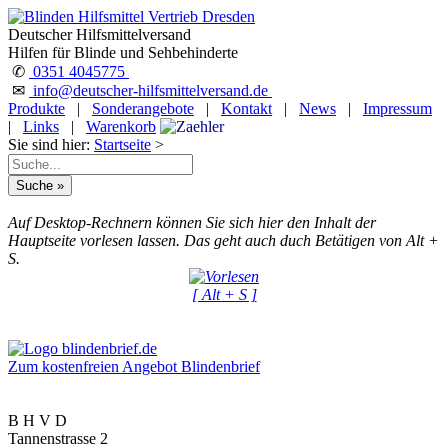
Deutscher Hilfsmittelversand
Hilfen für Blinde und Sehbehinderte
✆
0351 4045775
✉
info@deutscher-hilfsmittelversand.de
Produkte
|
Sonderangebote
|
Kontakt
|
News
|
Impressum
|
Links
|
Warenkorb
Sie sind hier:
Startseite
>
Auf Desktop-Rechnern können Sie sich hier den Inhalt der
Hauptseite vorlesen lassen. Das geht auch duch Betätigen von Alt +
S.
[ Alt + S ]
Zum kostenfreien Angebot Blindenbrief
B H V D
Tannenstrasse 2