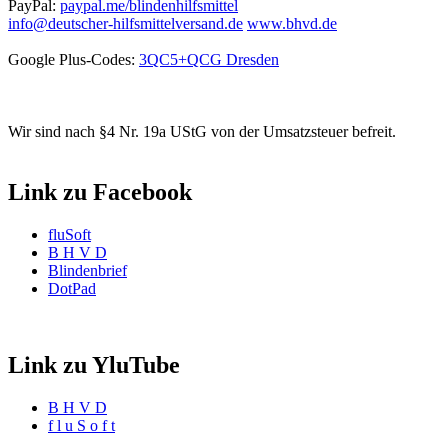
PayPal:
paypal.me/blindenhilfsmittel
info@deutscher-hilfsmittelversand.de
www.bhvd.de
Google Plus-Codes:
3QC5+QCG Dresden
Wir sind nach §4 Nr. 19a UStG von der Umsatzsteuer befreit.
Link zu Facebook
fluSoft
B H V D
Blindenbrief
DotPad
Link zu YluTube
B H V D
f l u S o f t