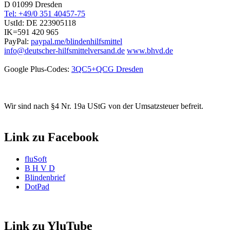
D 01099 Dresden
Tel: +49/0 351 40457-75
UstId:
DE 223905118
IK=591 420 965
PayPal:
paypal.me/blindenhilfsmittel
info@deutscher-hilfsmittelversand.de
www.bhvd.de
Google Plus-Codes:
3QC5+QCG Dresden
Wir sind nach §4 Nr. 19a UStG von der Umsatzsteuer befreit.
Link zu Facebook
fluSoft
B H V D
Blindenbrief
DotPad
Link zu YluTube