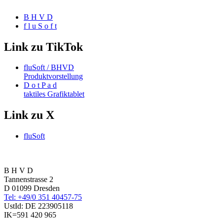
B H V D
f l u S o f t
Link zu TikTok
fluSoft / BHVD
Produktvorstellung
D o t P a d
taktiles Grafiktablet
Link zu X
fluSoft
B H V D
Tannenstrasse 2
D 01099 Dresden
Tel: +49/0 351 40457-75
UstId:
DE 223905118
IK=591 420 965