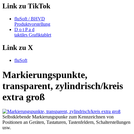
Link zu TikTok
fluSoft / BHVD
Produktvorstellung
D o t P a d
taktiles Grafiktablet
Link zu X
fluSoft
Markierungspunkte,
transparent, zylindrisch/kreis
extra groß
Selbstklebende Markierungspunke zum Kennzeichnen von
Positionen an Geräten, Tastaturen, Tastenfeldern, Schalterstellungen
usw.