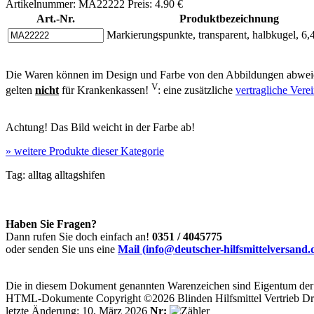
Artikelnummer: MA22222 Preis: 4.90 €
Art.-Nr.
Produktbezeichnung
Markierungspunkte, transparent, halbkugel, 
Die Waren können im Design und Farbe von den Abbildungen abweic
V
gelten
nicht
für Krankenkassen!
: eine zusätzliche
vertragliche Ver
Achtung! Das Bild weicht in der Farbe ab!
»
weitere Produkte dieser Kategorie
Tag:
alltag
alltagshifen
Haben Sie Fragen?
Dann rufen Sie doch einfach an!
0351 / 4045775
oder senden Sie uns eine
Mail (info@deutscher-hilfsmittelversand.
Die in diesem Dokument genannten Warenzeichen sind Eigentum der j
HTML-Dokumente Copyright ©2026 Blinden Hilfsmittel Vertrieb Dr
letzte Änderung: 10. März 2026
Nr: