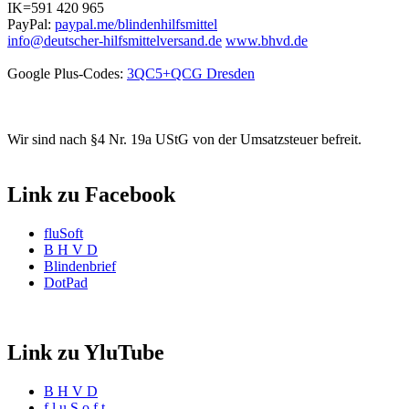
IK=591 420 965
PayPal:
paypal.me/blindenhilfsmittel
info@deutscher-hilfsmittelversand.de
www.bhvd.de
Google Plus-Codes:
3QC5+QCG Dresden
Wir sind nach §4 Nr. 19a UStG von der Umsatzsteuer befreit.
Link zu Facebook
fluSoft
B H V D
Blindenbrief
DotPad
Link zu YluTube
B H V D
f l u S o f t