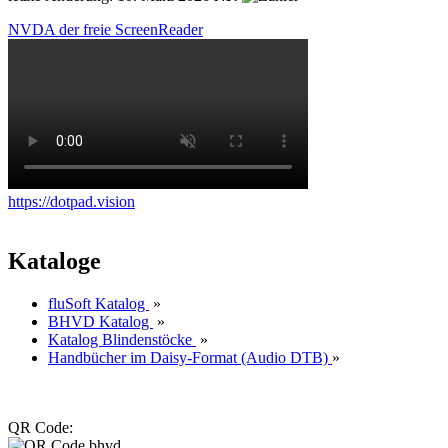
NVDA der freie ScreenReader
https://dotpad.vision
Kataloge
fluSoft Katalog
»
BHVD Katalog
»
Katalog Blindenstöcke
»
Handbücher im Daisy-Format (Audio DTB)
»
QR Code: