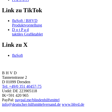
Link zu TikTok
fluSoft / BHVD
Produktvorstellung
D o t P a d
taktiles Grafiktablet
Link zu X
fluSoft
B H V D
Tannenstrasse 2
D 01099 Dresden
Tel: +49/0 351 40457-75
UstId:
DE 223905118
IK=591 420 965
PayPal:
paypal.me/blindenhilfsmittel
info@deutscher-hilfsmittelversand.de
www.bhvd.de