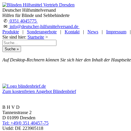
Deutscher Hilfsmittelversand
Hilfen für Blinde und Sehbehinderte
✆
0351 4045775
✉
info@deutscher-hilfsmittelversand.de
Produkte
|
Sonderangebote
|
Kontakt
|
News
|
Impressum
Sie sind hier:
Startseite
>
Auf Desktop-Rechnern können Sie sich hier den Inhalt der Hauptseite
Zum kostenfreien Angebot Blindenbrief
B H V D
Tannenstrasse 2
D 01099 Dresden
Tel: +49/0 351 40457-75
UstId:
DE 223905118