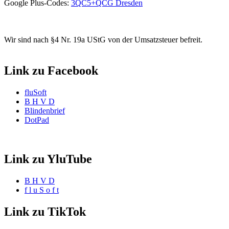
Google Plus-Codes:
3QC5+QCG Dresden
Wir sind nach §4 Nr. 19a UStG von der Umsatzsteuer befreit.
Link zu Facebook
fluSoft
B H V D
Blindenbrief
DotPad
Link zu YluTube
B H V D
f l u S o f t
Link zu TikTok