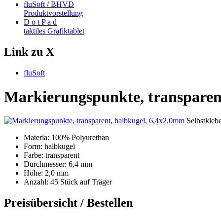
fluSoft / BHVD
Produktvorstellung
D o t P a d
taktiles Grafiktablet
Link zu X
fluSoft
Markierungspunkte, transparen
Selbstkleb
Materia: 100% Polyurethan
Form: halbkugel
Farbe: transparent
Durchmesser: 6,4 mm
Höhe: 2,0 mm
Anzahl: 45 Stück auf Träger
Preisübersicht / Bestellen