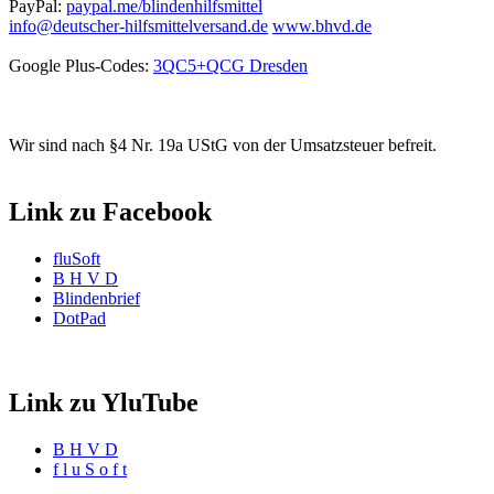
PayPal:
paypal.me/blindenhilfsmittel
info@deutscher-hilfsmittelversand.de
www.bhvd.de
Google Plus-Codes:
3QC5+QCG Dresden
Wir sind nach §4 Nr. 19a UStG von der Umsatzsteuer befreit.
Link zu Facebook
fluSoft
B H V D
Blindenbrief
DotPad
Link zu YluTube
B H V D
f l u S o f t