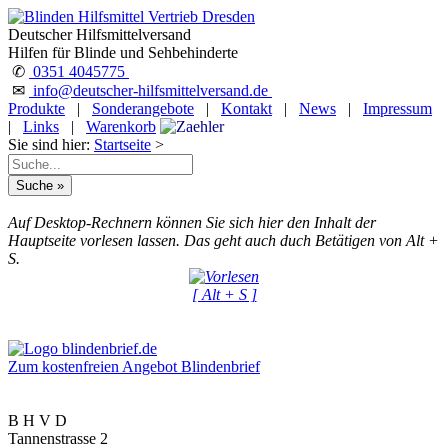
Deutscher Hilfsmittelversand
Hilfen für Blinde und Sehbehinderte
✆
0351 4045775
✉
info@deutscher-hilfsmittelversand.de
Produkte
|
Sonderangebote
|
Kontakt
|
News
|
Impressum
|
Links
|
Warenkorb
Sie sind hier:
Startseite
>
Auf Desktop-Rechnern können Sie sich hier den Inhalt der
Hauptseite vorlesen lassen. Das geht auch duch Betätigen von Alt +
S.
[ Alt + S ]
Zum kostenfreien Angebot Blindenbrief
B H V D
Tannenstrasse 2