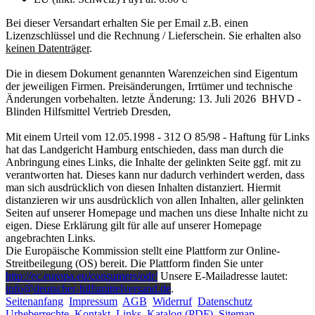
Bei dieser Versandart erhalten Sie per Email z.B. einen
Lizenzschlüssel und die Rechnung / Lieferschein. Sie erhalten also
keinen Datenträger
.
Die in diesem Dokument genannten Warenzeichen sind Eigentum
der jeweiligen Firmen. Preisänderungen, Irrtümer und technische
Änderungen vorbehalten. letzte Änderung: 13. Juli 2026 BHVD -
Blinden Hilfsmittel Vertrieb Dresden,
Mit einem Urteil vom 12.05.1998 - 312 O 85/98 - Haftung für Links
hat das Landgericht Hamburg entschieden, dass man durch die
Anbringung eines Links, die Inhalte der gelinkten Seite ggf. mit zu
verantworten hat. Dieses kann nur dadurch verhindert werden, dass
man sich ausdrücklich von diesen Inhalten distanziert. Hiermit
distanzieren wir uns ausdrücklich von allen Inhalten, aller gelinkten
Seiten auf unserer Homepage und machen uns diese Inhalte nicht zu
eigen. Diese Erklärung gilt für alle auf unserer Homepage
angebrachten Links.
Die Europäische Kommission stellt eine Plattform zur Online-
Streitbeilegung (OS) bereit. Die Plattform finden Sie unter
http://ec.europa.eu/consumers/odr/
Unsere E-Mailadresse lautet:
info@deutscher-hilfsmittelversand.de
.
Seitenanfang
Impressum
AGB
Widerruf
Datenschutz
Urheberrechte
Kontakt
Links
Katalog (PDF)
Sitemap