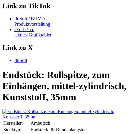
Link zu TikTok
fluSoft / BHVD
Produktvorstellung
D o t P a d
taktiles Grafiktablet
Link zu X
fluSoft
Endstück: Rollspitze, zum
Einhängen, mittel-zylindrisch,
Kunststoff, 35mm
Hersteller:
Ambutech
Stocktyp:
Endstück für Blindenlangstock