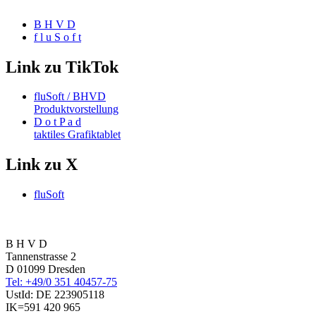
B H V D
f l u S o f t
Link zu TikTok
fluSoft / BHVD
Produktvorstellung
D o t P a d
taktiles Grafiktablet
Link zu X
fluSoft
B H V D
Tannenstrasse 2
D 01099 Dresden
Tel: +49/0 351 40457-75
UstId:
DE 223905118
IK=591 420 965