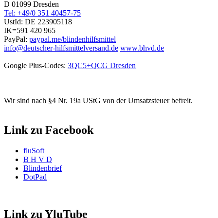
D 01099 Dresden
Tel: +49/0 351 40457-75
UstId:
DE 223905118
IK=591 420 965
PayPal:
paypal.me/blindenhilfsmittel
info@deutscher-hilfsmittelversand.de
www.bhvd.de
Google Plus-Codes:
3QC5+QCG Dresden
Wir sind nach §4 Nr. 19a UStG von der Umsatzsteuer befreit.
Link zu Facebook
fluSoft
B H V D
Blindenbrief
DotPad
Link zu YluTube