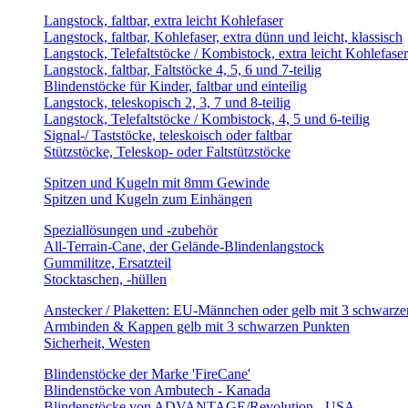
Langstock, faltbar, extra leicht Kohlefaser
Langstock, faltbar, Kohlefaser, extra dünn und leicht, klassisch
Langstock, Telefaltstöcke / Kombistock, extra leicht Kohlefaser
Langstock, faltbar, Faltstöcke 4, 5, 6 und 7-teilig
Blindenstöcke für Kinder, faltbar und einteilig
Langstock, teleskopisch 2, 3, 7 und 8-teilig
Langstock, Telefaltstöcke / Kombistock, 4, 5 und 6-teilig
Signal-/ Taststöcke, teleskoisch oder faltbar
Stützstöcke, Teleskop- oder Faltstützstöcke
Spitzen und Kugeln mit 8mm Gewinde
Spitzen und Kugeln zum Einhängen
Speziallösungen und -zubehör
All-Terrain-Cane, der Gelände-Blindenlangstock
Gummilitze, Ersatzteil
Stocktaschen, -hüllen
Anstecker / Plaketten: EU-Männchen oder gelb mit 3 schwarz
Armbinden & Kappen gelb mit 3 schwarzen Punkten
Sicherheit, Westen
Blindenstöcke der Marke 'FireCane'
Blindenstöcke von Ambutech - Kanada
Blindenstöcke von ADVANTAGE/Revolution - USA