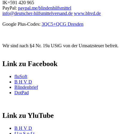
IK=591 420 965
PayPal:
paypal.me/blindenhilfsmittel
info@deutscher-hilfsmittelversand.de
www.bhvd.de
Google Plus-Codes:
3QC5+QCG Dresden
Wir sind nach §4 Nr. 19a UStG von der Umsatzsteuer befreit.
Link zu Facebook
fluSoft
B H V D
Blindenbrief
DotPad
Link zu YluTube
B H V D
f l u S o f t