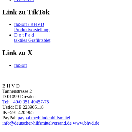
Link zu TikTok
fluSoft / BHVD
Produktvorstellung
D o t P a d
taktiles Grafiktablet
Link zu X
fluSoft
B H V D
Tannenstrasse 2
D 01099 Dresden
Tel: +49/0 351 40457-75
UstId:
DE 223905118
IK=591 420 965
PayPal:
paypal.me/blindenhilfsmittel
info@deutscher-hilfsmittelversand.de
www.bhvd.de