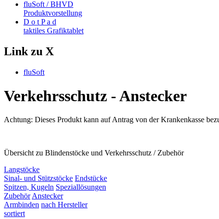
fluSoft / BHVD
Produktvorstellung
D o t P a d
taktiles Grafiktablet
Link zu X
fluSoft
Verkehrsschutz - Anstecker
Achtung:
Dieses Produkt
kann
auf Antrag von der Krankenkasse bez
Übersicht zu Blindenstöcke und Verkehrsschutz / Zubehör
Langstöcke
Sinal- und Stützstöcke
Endstücke
Spitzen, Kugeln
Speziallösungen
Zubehör
Anstecker
Armbinden
nach Hersteller
sortiert