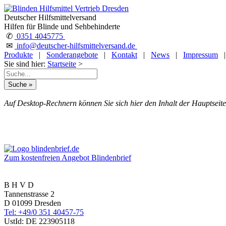
Deutscher Hilfsmittelversand
Hilfen für Blinde und Sehbehinderte
✆
0351 4045775
✉
info@deutscher-hilfsmittelversand.de
Produkte
|
Sonderangebote
|
Kontakt
|
News
|
Impressum
Sie sind hier:
Startseite
>
Auf Desktop-Rechnern können Sie sich hier den Inhalt der Hauptseite
Zum kostenfreien Angebot Blindenbrief
B H V D
Tannenstrasse 2
D 01099 Dresden
Tel: +49/0 351 40457-75
UstId:
DE 223905118