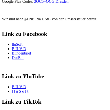
Google Plus-Codes:
3QC5+QCG Dresden
Wir sind nach §4 Nr. 19a UStG von der Umsatzsteuer befreit.
Link zu Facebook
fluSoft
B H V D
Blindenbrief
DotPad
Link zu YluTube
B H V D
f l u S o f t
Link zu TikTok