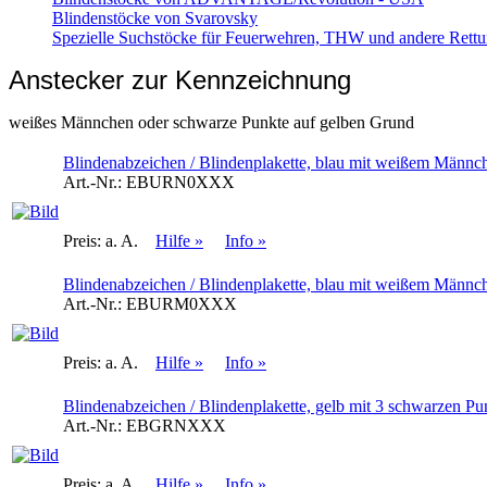
Blindenstöcke von Svarovsky
Spezielle Suchstöcke für Feuerwehren, THW und andere Rettu
Anstecker zur Kennzeichnung
weißes Männchen oder schwarze Punkte auf gelben Grund
Blindenabzeichen / Blindenplakette, blau mit weißem Männc
Art.-Nr.:
EBURN0XXX
Preis:
a. A.
Hilfe »
Info »
Blindenabzeichen / Blindenplakette, blau mit weißem Männc
Art.-Nr.:
EBURM0XXX
Preis:
a. A.
Hilfe »
Info »
Blindenabzeichen / Blindenplakette, gelb mit 3 schwarzen P
Art.-Nr.:
EBGRNXXX
Preis:
a. A.
Hilfe »
Info »