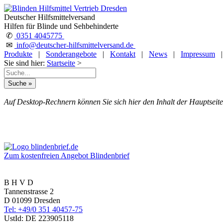
Deutscher Hilfsmittelversand
Hilfen für Blinde und Sehbehinderte
✆
0351 4045775
✉
info@deutscher-hilfsmittelversand.de
Produkte
|
Sonderangebote
|
Kontakt
|
News
|
Impressum
Sie sind hier:
Startseite
>
Auf Desktop-Rechnern können Sie sich hier den Inhalt der Hauptseite
Zum kostenfreien Angebot Blindenbrief
B H V D
Tannenstrasse 2
D 01099 Dresden
Tel: +49/0 351 40457-75
UstId:
DE 223905118