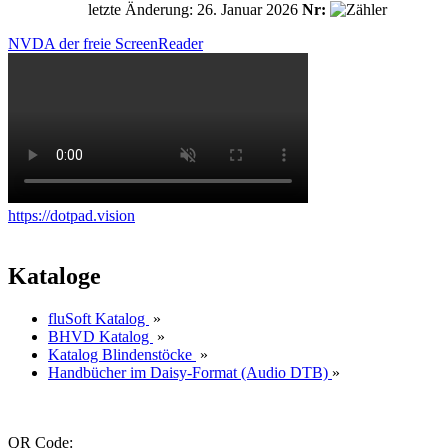
letzte Änderung: 26. Januar 2026
Nr:
NVDA der freie ScreenReader
https://dotpad.vision
Kataloge
fluSoft Katalog
»
BHVD Katalog
»
Katalog Blindenstöcke
»
Handbücher im Daisy-Format (Audio DTB)
»
QR Code: