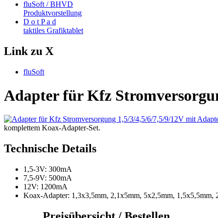
fluSoft / BHVD
Produktvorstellung
D o t P a d
taktiles Grafiktablet
Link zu X
fluSoft
Adapter für Kfz Stromversorgun
komplettem Koax-Adapter-Set.
Technische Details
1,5-3V: 300mA
7,5-9V: 500mA
12V: 1200mA
Koax-Adapter: 1,3x3,5mm, 2,1x5mm, 5x2,5mm, 1,5x5,5mm,
Preisübersicht / Bestellen