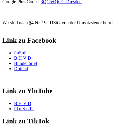
Google Plus-Codes:
3QC5+QCG Dresden
Wir sind nach §4 Nr. 19a UStG von der Umsatzsteuer befreit.
Link zu Facebook
fluSoft
B H V D
Blindenbrief
DotPad
Link zu YluTube
B H V D
f l u S o f t
Link zu TikTok