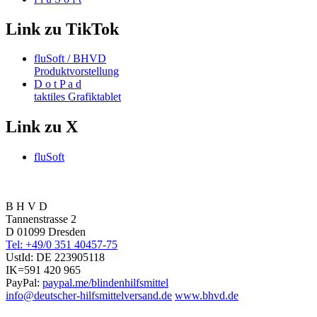
Link zu TikTok
fluSoft / BHVD
Produktvorstellung
D o t P a d
taktiles Grafiktablet
Link zu X
fluSoft
B H V D
Tannenstrasse 2
D 01099 Dresden
Tel: +49/0 351 40457-75
UstId:
DE 223905118
IK=591 420 965
PayPal:
paypal.me/blindenhilfsmittel
info@deutscher-hilfsmittelversand.de
www.bhvd.de