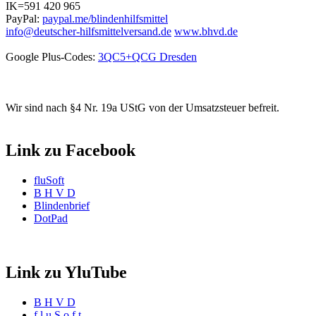
IK=591 420 965
PayPal:
paypal.me/blindenhilfsmittel
info@deutscher-hilfsmittelversand.de
www.bhvd.de
Google Plus-Codes:
3QC5+QCG Dresden
Wir sind nach §4 Nr. 19a UStG von der Umsatzsteuer befreit.
Link zu Facebook
fluSoft
B H V D
Blindenbrief
DotPad
Link zu YluTube
B H V D
f l u S o f t