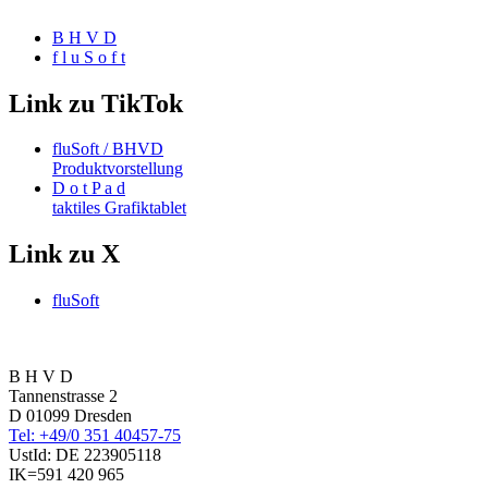
B H V D
f l u S o f t
Link zu TikTok
fluSoft / BHVD
Produktvorstellung
D o t P a d
taktiles Grafiktablet
Link zu X
fluSoft
B H V D
Tannenstrasse 2
D 01099 Dresden
Tel: +49/0 351 40457-75
UstId:
DE 223905118
IK=591 420 965