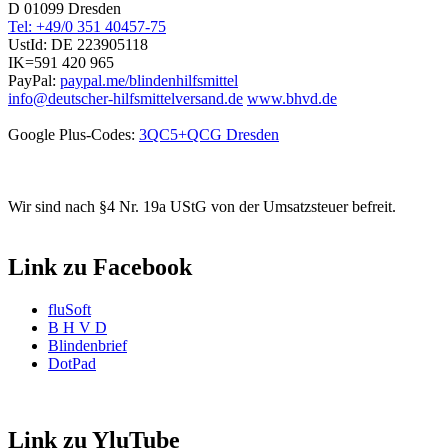
D 01099 Dresden
Tel: +49/0 351 40457-75
UstId:
DE 223905118
IK=591 420 965
PayPal:
paypal.me/blindenhilfsmittel
info@deutscher-hilfsmittelversand.de
www.bhvd.de
Google Plus-Codes:
3QC5+QCG Dresden
Wir sind nach §4 Nr. 19a UStG von der Umsatzsteuer befreit.
Link zu Facebook
fluSoft
B H V D
Blindenbrief
DotPad
Link zu YluTube