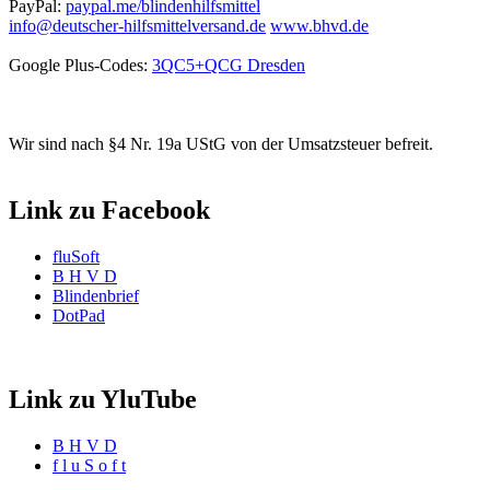
PayPal:
paypal.me/blindenhilfsmittel
info@deutscher-hilfsmittelversand.de
www.bhvd.de
Google Plus-Codes:
3QC5+QCG Dresden
Wir sind nach §4 Nr. 19a UStG von der Umsatzsteuer befreit.
Link zu Facebook
fluSoft
B H V D
Blindenbrief
DotPad
Link zu YluTube
B H V D
f l u S o f t