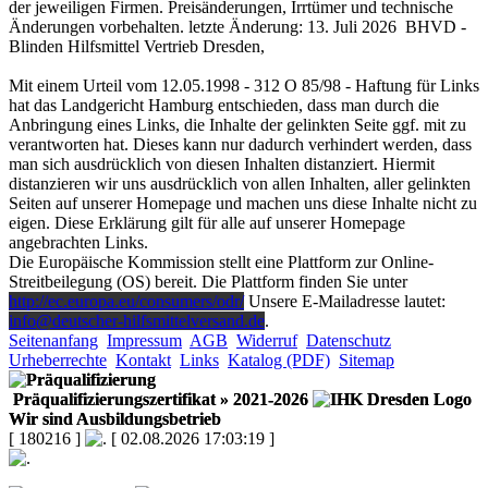
der jeweiligen Firmen. Preisänderungen, Irrtümer und technische
Änderungen vorbehalten. letzte Änderung: 13. Juli 2026 BHVD -
Blinden Hilfsmittel Vertrieb Dresden,
Mit einem Urteil vom 12.05.1998 - 312 O 85/98 - Haftung für Links
hat das Landgericht Hamburg entschieden, dass man durch die
Anbringung eines Links, die Inhalte der gelinkten Seite ggf. mit zu
verantworten hat. Dieses kann nur dadurch verhindert werden, dass
man sich ausdrücklich von diesen Inhalten distanziert. Hiermit
distanzieren wir uns ausdrücklich von allen Inhalten, aller gelinkten
Seiten auf unserer Homepage und machen uns diese Inhalte nicht zu
eigen. Diese Erklärung gilt für alle auf unserer Homepage
angebrachten Links.
Die Europäische Kommission stellt eine Plattform zur Online-
Streitbeilegung (OS) bereit. Die Plattform finden Sie unter
http://ec.europa.eu/consumers/odr/
Unsere E-Mailadresse lautet:
info@deutscher-hilfsmittelversand.de
.
Seitenanfang
Impressum
AGB
Widerruf
Datenschutz
Urheberrechte
Kontakt
Links
Katalog (PDF)
Sitemap
Präqualifizierungszertifikat
» 2021-2026
Wir sind Ausbildungsbetrieb
[ 180216 ]
[ 02.08.2026 17:03:19 ]