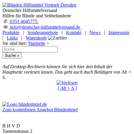
Deutscher Hilfsmittelversand
Hilfen für Blinde und Sehbehinderte
✆
0351 4045775
✉
info@deutscher-hilfsmittelversand.de
Produkte
|
Sonderangebote
|
Kontakt
|
News
|
Impressum
|
Links
|
Warenkorb
Sie sind hier:
Startseite
>
Auf Desktop-Rechnern können Sie sich hier den Inhalt der
Hauptseite vorlesen lassen. Das geht auch duch Betätigen von Alt +
S.
[ Alt + S ]
Zum kostenfreien Angebot Blindenbrief
B H V D
Tannenstrasse 2