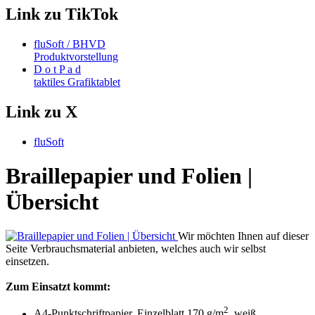
Link zu TikTok
fluSoft / BHVD
Produktvorstellung
D o t P a d
taktiles Grafiktablet
Link zu X
fluSoft
Braillepapier und Folien |
Übersicht
Wir möchten Ihnen auf dieser
Seite Verbrauchsmaterial anbieten, welches auch wir selbst
einsetzen.
Zum Einsatzt kommt:
2
A4-Punktschriftpapier, Einzelblatt 170 g/m
, weiß