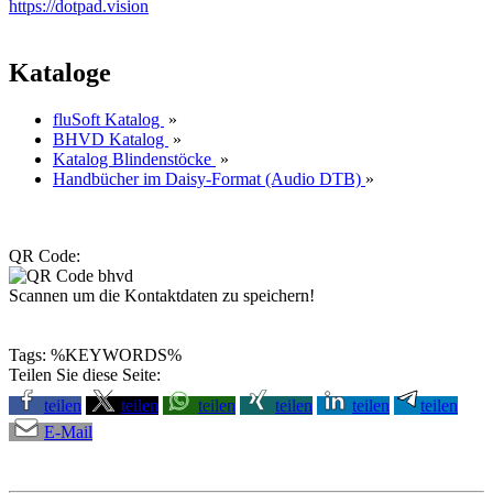
https://dotpad.vision
Kataloge
fluSoft Katalog
»
BHVD Katalog
»
Katalog Blindenstöcke
»
Handbücher im Daisy-Format (Audio DTB)
»
QR Code:
Scannen um die Kontaktdaten zu speichern!
Tags: %KEYWORDS%
Teilen Sie diese Seite:
teilen
teilen
teilen
teilen
teilen
teilen
E-Mail