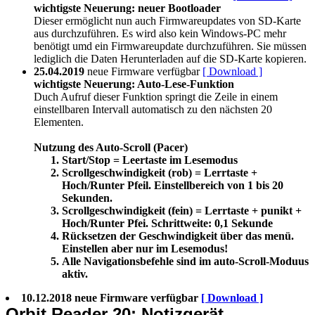
wichtigste Neuerung: neuer Bootloader
Dieser ermöglicht nun auch Firmwareupdates von SD-Karte
aus durchzuführen. Es wird also kein Windows-PC mehr
benötigt umd ein Firmwareupdate durchzuführen. Sie müssen
lediglich die Daten Herunterladen auf die SD-Karte kopieren.
25.04.2019
neue Firmware verfügbar
[ Download ]
wichtigste Neuerung: Auto-Lese-Funktion
Duch Aufruf dieser Funktion springt die Zeile in einem
einstellbaren Intervall automatisch zu den nächsten 20
Elementen.
Nutzung des Auto-Scroll (Pacer)
Start/Stop = Leertaste im Lesemodus
Scrollgeschwindigkeit (rob) = Lerrtaste +
Hoch/Runter Pfeil. Einstellbereich von 1 bis 20
Sekunden.
Scrollgeschwindigkeit (fein) = Lerrtaste + punikt +
Hoch/Runter Pfei. Schrittweite: 0,1 Sekunde
Rücksetzen der Geschwindigkeit über das menü.
Einstellen aber nur im Lesemodus!
Alle Navigationsbefehle sind im auto-Scroll-Moduus
aktiv.
10.12.2018
neue Firmware verfügbar
[ Download ]
Orbit Reader 20: Notizgerät,