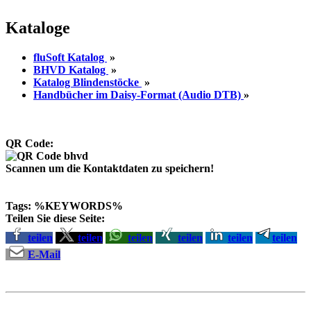
Kataloge
fluSoft Katalog
»
BHVD Katalog
»
Katalog Blindenstöcke
»
Handbücher im Daisy-Format (Audio DTB)
»
QR Code:
Scannen um die Kontaktdaten zu speichern!
Tags: %KEYWORDS%
Teilen Sie diese Seite:
teilen
teilen
teilen
teilen
teilen
teilen
E-Mail