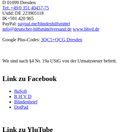
D 01099 Dresden
Tel: +49/0 351 40457-75
UstId:
DE 223905118
IK=591 420 965
PayPal:
paypal.me/blindenhilfsmittel
info@deutscher-hilfsmittelversand.de
www.bhvd.de
Google Plus-Codes:
3QC5+QCG Dresden
Wir sind nach §4 Nr. 19a UStG von der Umsatzsteuer befreit.
Link zu Facebook
fluSoft
B H V D
Blindenbrief
DotPad
Link zu YluTube