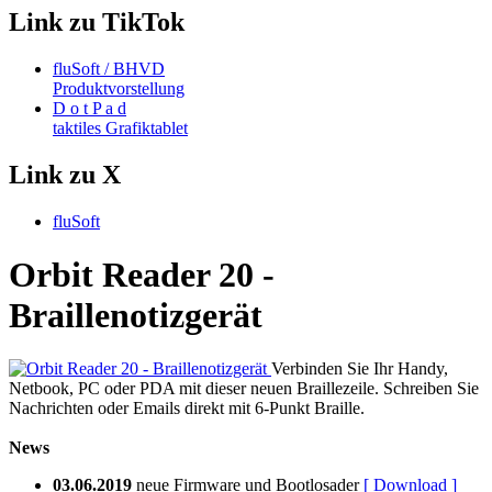
Link zu TikTok
fluSoft / BHVD
Produktvorstellung
D o t P a d
taktiles Grafiktablet
Link zu X
fluSoft
Orbit Reader 20 -
Braillenotizgerät
Verbinden Sie Ihr Handy,
Netbook, PC oder PDA mit dieser neuen Braillezeile. Schreiben Sie
Nachrichten oder Emails direkt mit 6-Punkt Braille.
News
03.06.2019
neue Firmware und Bootlosader
[ Download ]