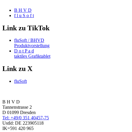
B H V D
f l u S o f t
Link zu TikTok
fluSoft / BHVD
Produktvorstellung
D o t P a d
taktiles Grafiktablet
Link zu X
fluSoft
B H V D
Tannenstrasse 2
D 01099 Dresden
Tel: +49/0 351 40457-75
UstId:
DE 223905118
IK=591 420 965