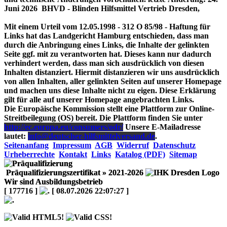
Juni 2026 BHVD - Blinden Hilfsmittel Vertrieb Dresden,
Mit einem Urteil vom 12.05.1998 - 312 O 85/98 - Haftung für
Links hat das Landgericht Hamburg entschieden, dass man
durch die Anbringung eines Links, die Inhalte der gelinkten
Seite ggf. mit zu verantworten hat. Dieses kann nur dadurch
verhindert werden, dass man sich ausdrücklich von diesen
Inhalten distanziert. Hiermit distanzieren wir uns ausdrücklich
von allen Inhalten, aller gelinkten Seiten auf unserer Homepage
und machen uns diese Inhalte nicht zu eigen. Diese Erklärung
gilt für alle auf unserer Homepage angebrachten Links.
Die Europäische Kommission stellt eine Plattform zur Online-
Streitbeilegung (OS) bereit. Die Plattform finden Sie unter
http://ec.europa.eu/consumers/odr/
Unsere E-Mailadresse
lautet:
info@deutscher-hilfsmittelversand.de
.
Seitenanfang
Impressum
AGB
Widerruf
Datenschutz
Urheberrechte
Kontakt
Links
Katalog (PDF)
Sitemap
Präqualifizierungszertifikat
» 2021-2026
Wir sind Ausbildungsbetrieb
[ 177716 ]
[ 08.07.2026 22:07:27 ]