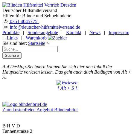
Deutscher Hilfsmittelversand
Hilfen für Blinde und Sehbehinderte
✆
0351 4045775
✉
info@deutscher-hilfsmittelversand.de
Produkte
|
Sonderangebote
|
Kontakt
|
News
|
Impressum
|
Links
|
Warenkorb
Sie sind hier:
Startseite
>
Auf Desktop-Rechnern können Sie sich hier den Inhalt der
Hauptseite vorlesen lassen. Das geht auch duch Betätigen von Alt +
S.
[ Alt + S ]
Zum kostenfreien Angebot Blindenbrief
B H V D
Tannenstrasse 2