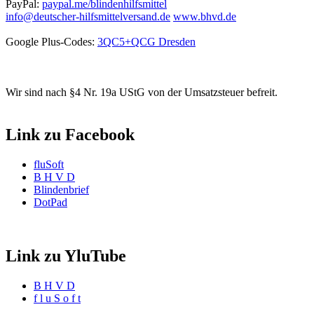
PayPal:
paypal.me/blindenhilfsmittel
info@deutscher-hilfsmittelversand.de
www.bhvd.de
Google Plus-Codes:
3QC5+QCG Dresden
Wir sind nach §4 Nr. 19a UStG von der Umsatzsteuer befreit.
Link zu Facebook
fluSoft
B H V D
Blindenbrief
DotPad
Link zu YluTube
B H V D
f l u S o f t