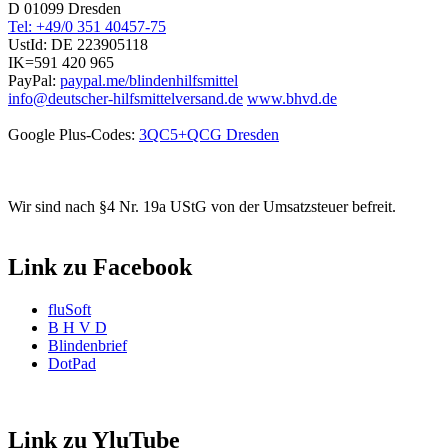
D 01099 Dresden
Tel: +49/0 351 40457-75
UstId:
DE 223905118
IK=591 420 965
PayPal:
paypal.me/blindenhilfsmittel
info@deutscher-hilfsmittelversand.de
www.bhvd.de
Google Plus-Codes:
3QC5+QCG Dresden
Wir sind nach §4 Nr. 19a UStG von der Umsatzsteuer befreit.
Link zu Facebook
fluSoft
B H V D
Blindenbrief
DotPad
Link zu YluTube