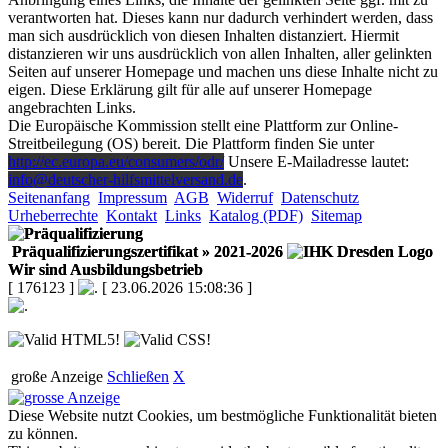
verantworten hat. Dieses kann nur dadurch verhindert werden, dass
man sich ausdrücklich von diesen Inhalten distanziert. Hiermit
distanzieren wir uns ausdrücklich von allen Inhalten, aller gelinkten
Seiten auf unserer Homepage und machen uns diese Inhalte nicht zu
eigen. Diese Erklärung gilt für alle auf unserer Homepage
angebrachten Links.
Die Europäische Kommission stellt eine Plattform zur Online-
Streitbeilegung (OS) bereit. Die Plattform finden Sie unter
http://ec.europa.eu/consumers/odr/
Unsere E-Mailadresse lautet:
info@deutscher-hilfsmittelversand.de
.
Seitenanfang
Impressum
AGB
Widerruf
Datenschutz
Urheberrechte
Kontakt
Links
Katalog (PDF)
Sitemap
Präqualifizierungszertifikat
» 2021-2026
Wir sind Ausbildungsbetrieb
[ 176123 ]
[ 23.06.2026 15:08:36 ]
große Anzeige
Schließen
X
Diese Website nutzt Cookies, um bestmögliche Funktionalität bieten
zu können.