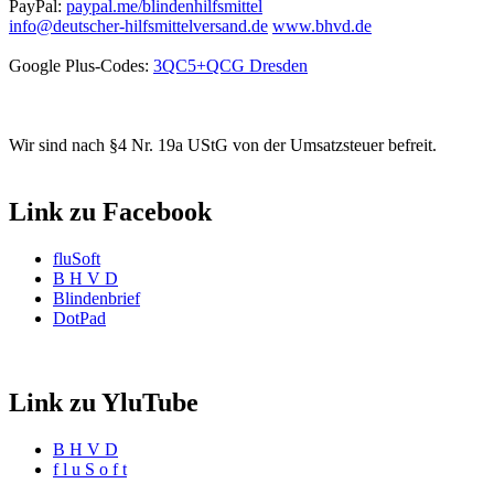
PayPal:
paypal.me/blindenhilfsmittel
info@deutscher-hilfsmittelversand.de
www.bhvd.de
Google Plus-Codes:
3QC5+QCG Dresden
Wir sind nach §4 Nr. 19a UStG von der Umsatzsteuer befreit.
Link zu Facebook
fluSoft
B H V D
Blindenbrief
DotPad
Link zu YluTube
B H V D
f l u S o f t