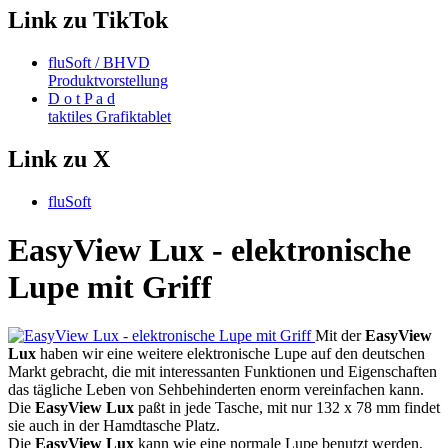
Link zu TikTok
fluSoft / BHVD
Produktvorstellung
D o t P a d
taktiles Grafiktablet
Link zu X
fluSoft
EasyView Lux - elektronische
Lupe mit Griff
Mit der
EasyView
Lux
haben wir eine weitere elektronische Lupe auf den deutschen
Markt gebracht, die mit interessanten Funktionen und Eigenschaften
das tägliche Leben von Sehbehinderten enorm vereinfachen kann.
Die
EasyView
Lux
paßt in jede Tasche, mit nur 132 x 78 mm findet
sie auch in der Hamdtasche Platz.
Die
EasyView
Lux
kann wie eine normale Lupe benutzt werden,