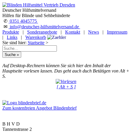
Deutscher Hilfsmittelversand
Hilfen für Blinde und Sehbehinderte
✆
0351 4045775
✉
info@deutscher-hilfsmittelversand.de
Produkte
|
Sonderangebote
|
Kontakt
|
News
|
Impressum
|
Links
|
Warenkorb
Sie sind hier:
Startseite
>
Auf Desktop-Rechnern können Sie sich hier den Inhalt der
Hauptseite vorlesen lassen. Das geht auch duch Betätigen von Alt +
S.
[ Alt + S ]
Zum kostenfreien Angebot Blindenbrief
B H V D
Tannenstrasse 2