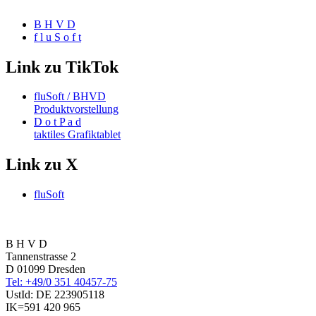
B H V D
f l u S o f t
Link zu TikTok
fluSoft / BHVD
Produktvorstellung
D o t P a d
taktiles Grafiktablet
Link zu X
fluSoft
B H V D
Tannenstrasse 2
D 01099 Dresden
Tel: +49/0 351 40457-75
UstId:
DE 223905118
IK=591 420 965