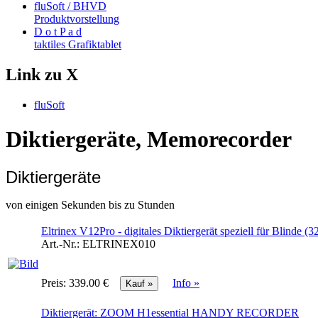
fluSoft / BHVD
Produktvorstellung
D o t P a d
taktiles Grafiktablet
Link zu X
fluSoft
Diktiergeräte, Memorecorder
Diktiergeräte
von einigen Sekunden bis zu Stunden
Eltrinex V12Pro - digitales Diktiergerät speziell für Blinde (
Art.-Nr.:
ELTRINEX010
Preis:
339.00 €
Info »
Diktiergerät: ZOOM H1essential HANDY RECORDER