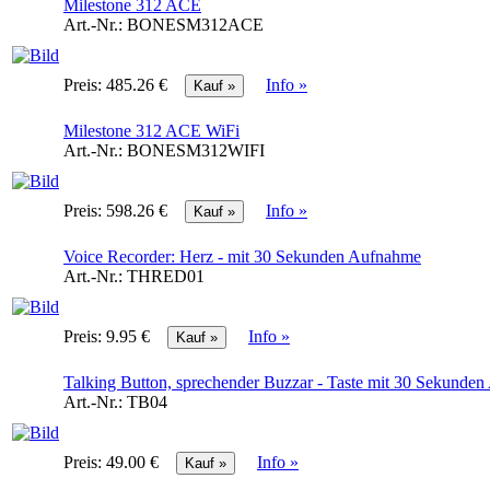
Milestone 312 ACE
Art.-Nr.:
BONESM312ACE
Preis:
485.26 €
Info »
Milestone 312 ACE WiFi
Art.-Nr.:
BONESM312WIFI
Preis:
598.26 €
Info »
Voice Recorder: Herz - mit 30 Sekunden Aufnahme
Art.-Nr.:
THRED01
Preis:
9.95 €
Info »
Talking Button, sprechender Buzzar - Taste mit 30 Sekunden
Art.-Nr.:
TB04
Preis:
49.00 €
Info »