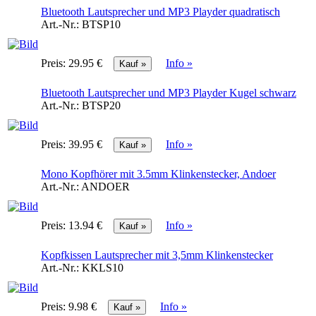
Bluetooth Lautsprecher und MP3 Playder quadratisch
Art.-Nr.:
BTSP10
Preis:
29.95 €
Info »
Bluetooth Lautsprecher und MP3 Playder Kugel schwarz
Art.-Nr.:
BTSP20
Preis:
39.95 €
Info »
Mono Kopfhörer mit 3.5mm Klinkenstecker, Andoer
Art.-Nr.:
ANDOER
Preis:
13.94 €
Info »
Kopfkissen Lautsprecher mit 3,5mm Klinkenstecker
Art.-Nr.:
KKLS10
Preis:
9.98 €
Info »