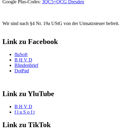
Google Plus-Codes:
3QC5+QCG Dresden
Wir sind nach §4 Nr. 19a UStG von der Umsatzsteuer befreit.
Link zu Facebook
fluSoft
B H V D
Blindenbrief
DotPad
Link zu YluTube
B H V D
f l u S o f t
Link zu TikTok