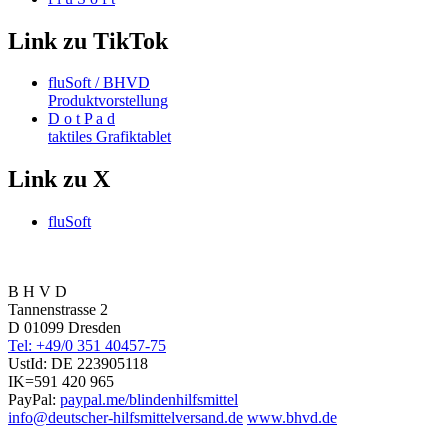
Link zu TikTok
fluSoft / BHVD
Produktvorstellung
D o t P a d
taktiles Grafiktablet
Link zu X
fluSoft
B H V D
Tannenstrasse 2
D 01099 Dresden
Tel: +49/0 351 40457-75
UstId:
DE 223905118
IK=591 420 965
PayPal:
paypal.me/blindenhilfsmittel
info@deutscher-hilfsmittelversand.de
www.bhvd.de