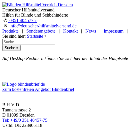
Deutscher Hilfsmittelversand
Hilfen für Blinde und Sehbehinderte
✆
0351 4045775
✉
info@deutscher-hilfsmittelversand.de
Produkte
|
Sonderangebote
|
Kontakt
|
News
|
Impressum
Sie sind hier:
Startseite
>
Auf Desktop-Rechnern können Sie sich hier den Inhalt der Hauptseite
Zum kostenfreien Angebot Blindenbrief
B H V D
Tannenstrasse 2
D 01099 Dresden
Tel: +49/0 351 40457-75
UstId:
DE 223905118