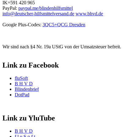
IK=591 420 965
PayPal:
paypal.me/blindenhilfsmittel
info@deutscher-hilfsmittelversand.de
www.bhvd.de
Google Plus-Codes:
3QC5+QCG Dresden
Wir sind nach §4 Nr. 19a UStG von der Umsatzsteuer befreit.
Link zu Facebook
fluSoft
B H V D
Blindenbrief
DotPad
Link zu YluTube
B H V D
f l u S o f t