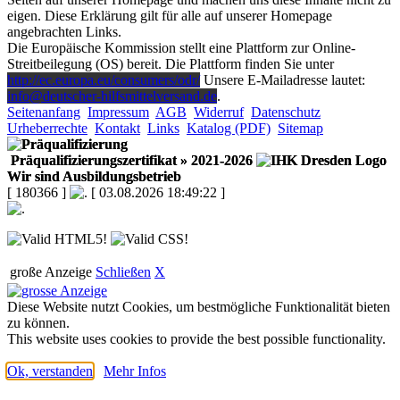
eigen. Diese Erklärung gilt für alle auf unserer Homepage
angebrachten Links.
Die Europäische Kommission stellt eine Plattform zur Online-
Streitbeilegung (OS) bereit. Die Plattform finden Sie unter
http://ec.europa.eu/consumers/odr/
Unsere E-Mailadresse lautet:
info@deutscher-hilfsmittelversand.de
.
Seitenanfang
Impressum
AGB
Widerruf
Datenschutz
Urheberrechte
Kontakt
Links
Katalog (PDF)
Sitemap
Präqualifizierungszertifikat
» 2021-2026
Wir sind Ausbildungsbetrieb
[ 180366 ]
[ 03.08.2026 18:49:22 ]
große Anzeige
Schließen
X
Diese Website nutzt Cookies, um bestmögliche Funktionalität bieten
zu können.
This website uses cookies to provide the best possible functionality.
Ok, verstanden
Mehr Infos