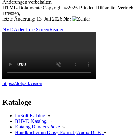
Änderungen vorbehalten.
HTML-Dokumente Copyright ©2026 Blinden Hilfsmittel Vertrieb
Dresden,
letzte Änderung: 13. Juli 2026
Nr:
NVDA der freie ScreenReader
https://dotpad.vision
Kataloge
fluSoft Katalog
»
BHVD Katalog
»
Katalog Blindenstöcke
»
Handbücher im Daisy-Format (Audio DTB)
»