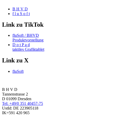
B H V D
f l u S o f t
Link zu TikTok
fluSoft / BHVD
Produktvorstellung
D o t P a d
taktiles Grafiktablet
Link zu X
fluSoft
B H V D
Tannenstrasse 2
D 01099 Dresden
Tel: +49/0 351 40457-75
UstId:
DE 223905118
IK=591 420 965