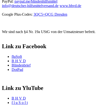
PayPal:
paypal.me/blindenhilfsmittel
info@deutscher-hilfsmittelversand.de
www.bhvd.de
Google Plus-Codes:
3QC5+QCG Dresden
Wir sind nach §4 Nr. 19a UStG von der Umsatzsteuer befreit.
Link zu Facebook
fluSoft
B H V D
Blindenbrief
DotPad
Link zu YluTube
B H V D
f l u S o f t