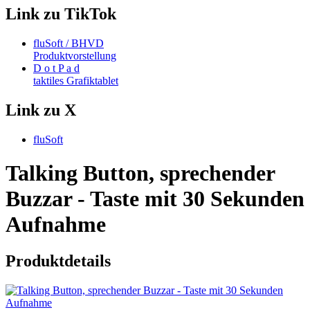
Link zu TikTok
fluSoft / BHVD
Produktvorstellung
D o t P a d
taktiles Grafiktablet
Link zu X
fluSoft
Talking Button, sprechender
Buzzar - Taste mit 30 Sekunden
Aufnahme
Produktdetails