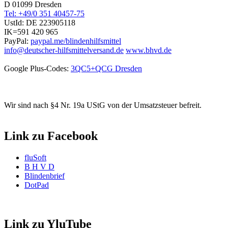
D 01099 Dresden
Tel: +49/0 351 40457-75
UstId:
DE 223905118
IK=591 420 965
PayPal:
paypal.me/blindenhilfsmittel
info@deutscher-hilfsmittelversand.de
www.bhvd.de
Google Plus-Codes:
3QC5+QCG Dresden
Wir sind nach §4 Nr. 19a UStG von der Umsatzsteuer befreit.
Link zu Facebook
fluSoft
B H V D
Blindenbrief
DotPad
Link zu YluTube