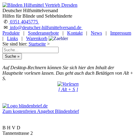
Deutscher Hilfsmittelversand
Hilfen für Blinde und Sehbehinderte
✆
0351 4045775
✉
info@deutscher-hilfsmittelversand.de
Produkte
|
Sonderangebote
|
Kontakt
|
News
|
Impressum
|
Links
|
Warenkorb
Sie sind hier:
Startseite
>
Auf Desktop-Rechnern können Sie sich hier den Inhalt der
Hauptseite vorlesen lassen. Das geht auch duch Betätigen von Alt +
S.
[ Alt + S ]
Zum kostenfreien Angebot Blindenbrief
B H V D
Tannenstrasse 2