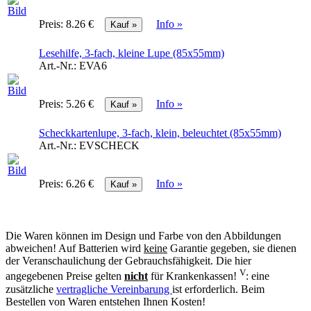
Preis:
8.26 €
Info »
Lesehilfe, 3-fach, kleine Lupe (85x55mm)
Art.-Nr.:
EVA6
Preis:
5.26 €
Info »
Scheckkartenlupe, 3-fach, klein, beleuchtet (85x55mm)
Art.-Nr.:
EVSCHECK
Preis:
6.26 €
Info »
Die Waren können im Design und Farbe von den Abbildungen
abweichen! Auf Batterien wird
keine
Garantie gegeben, sie dienen
der Veranschaulichung der Gebrauchsfähigkeit. Die hier
V
angegebenen Preise gelten
nicht
für Krankenkassen!
: eine
zusätzliche
vertragliche Vereinbarung
ist erforderlich. Beim
Bestellen von Waren entstehen Ihnen Kosten!