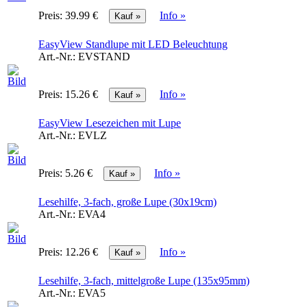
Preis:
39.99 €
Info »
EasyView Standlupe mit LED Beleuchtung
Art.-Nr.:
EVSTAND
Preis:
15.26 €
Info »
EasyView Lesezeichen mit Lupe
Art.-Nr.:
EVLZ
Preis:
5.26 €
Info »
Lesehilfe, 3-fach, große Lupe (30x19cm)
Art.-Nr.:
EVA4
Preis:
12.26 €
Info »
Lesehilfe, 3-fach, mittelgroße Lupe (135x95mm)
Art.-Nr.:
EVA5