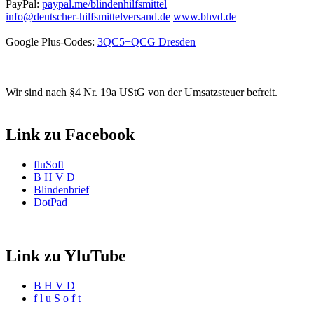
PayPal:
paypal.me/blindenhilfsmittel
info@deutscher-hilfsmittelversand.de
www.bhvd.de
Google Plus-Codes:
3QC5+QCG Dresden
Wir sind nach §4 Nr. 19a UStG von der Umsatzsteuer befreit.
Link zu Facebook
fluSoft
B H V D
Blindenbrief
DotPad
Link zu YluTube
B H V D
f l u S o f t