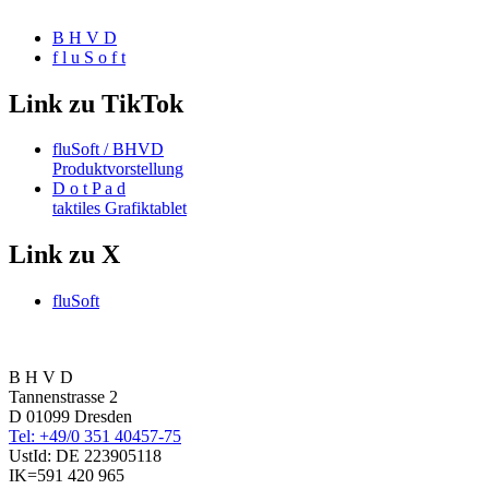
B H V D
f l u S o f t
Link zu TikTok
fluSoft / BHVD
Produktvorstellung
D o t P a d
taktiles Grafiktablet
Link zu X
fluSoft
B H V D
Tannenstrasse 2
D 01099 Dresden
Tel: +49/0 351 40457-75
UstId:
DE 223905118
IK=591 420 965