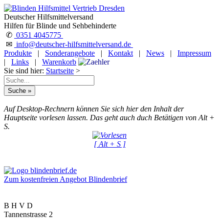
Deutscher Hilfsmittelversand
Hilfen für Blinde und Sehbehinderte
✆
0351 4045775
✉
info@deutscher-hilfsmittelversand.de
Produkte
|
Sonderangebote
|
Kontakt
|
News
|
Impressum
|
Links
|
Warenkorb
Sie sind hier:
Startseite
>
Auf Desktop-Rechnern können Sie sich hier den Inhalt der
Hauptseite vorlesen lassen. Das geht auch duch Betätigen von Alt +
S.
[ Alt + S ]
Zum kostenfreien Angebot Blindenbrief
B H V D
Tannenstrasse 2