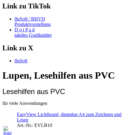
Link zu TikTok
fluSoft / BHVD
Produktvorstellung
D o t P a d
taktiles Grafiktablet
Link zu X
fluSoft
Lupen, Lesehilfen aus PVC
Lesehilfen aus PVC
für viele Anwendungen
EasyView Lichtboard, dimmbar A4 zum Zeichnen und
Lesen
Art.-Nr.:
EVLB10