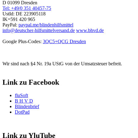
D 01099 Dresden
Tel: +49/0 351 40457-75
UstId:
DE 223905118
IK=591 420 965
PayPal:
paypal.me/blindenhilfsmittel
info@deutscher-hilfsmittelversand.de
www.bhvd.de
Google Plus-Codes:
3QC5+QCG Dresden
Wir sind nach §4 Nr. 19a UStG von der Umsatzsteuer befreit.
Link zu Facebook
fluSoft
B H V D
Blindenbrief
DotPad
Link zu YluTube