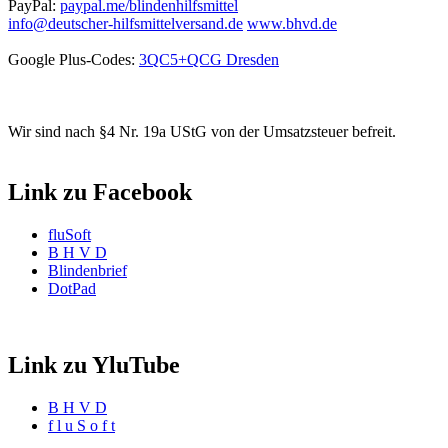
PayPal:
paypal.me/blindenhilfsmittel
info@deutscher-hilfsmittelversand.de
www.bhvd.de
Google Plus-Codes:
3QC5+QCG Dresden
Wir sind nach §4 Nr. 19a UStG von der Umsatzsteuer befreit.
Link zu Facebook
fluSoft
B H V D
Blindenbrief
DotPad
Link zu YluTube
B H V D
f l u S o f t