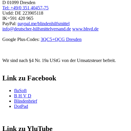
D 01099 Dresden
Tel: +49/0 351 40457-75
UstId:
DE 223905118
IK=591 420 965
PayPal:
paypal.me/blindenhilfsmittel
info@deutscher-hilfsmittelversand.de
www.bhvd.de
Google Plus-Codes:
3QC5+QCG Dresden
Wir sind nach §4 Nr. 19a UStG von der Umsatzsteuer befreit.
Link zu Facebook
fluSoft
B H V D
Blindenbrief
DotPad
Link zu YluTube