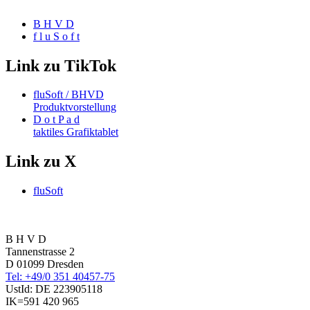
B H V D
f l u S o f t
Link zu TikTok
fluSoft / BHVD
Produktvorstellung
D o t P a d
taktiles Grafiktablet
Link zu X
fluSoft
B H V D
Tannenstrasse 2
D 01099 Dresden
Tel: +49/0 351 40457-75
UstId:
DE 223905118
IK=591 420 965