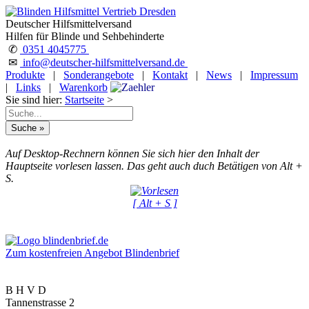
Deutscher Hilfsmittelversand
Hilfen für Blinde und Sehbehinderte
✆
0351 4045775
✉
info@deutscher-hilfsmittelversand.de
Produkte
|
Sonderangebote
|
Kontakt
|
News
|
Impressum
|
Links
|
Warenkorb
Sie sind hier:
Startseite
>
Auf Desktop-Rechnern können Sie sich hier den Inhalt der
Hauptseite vorlesen lassen. Das geht auch duch Betätigen von Alt +
S.
[ Alt + S ]
Zum kostenfreien Angebot Blindenbrief
B H V D
Tannenstrasse 2