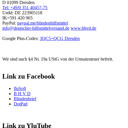
D 01099 Dresden
Tel: +49/0 351 40457-75
UstId:
DE 223905118
IK=591 420 965
PayPal:
paypal.me/blindenhilfsmittel
info@deutscher-hilfsmittelversand.de
www.bhvd.de
Google Plus-Codes:
3QC5+QCG Dresden
Wir sind nach §4 Nr. 19a UStG von der Umsatzsteuer befreit.
Link zu Facebook
fluSoft
B H V D
Blindenbrief
DotPad
Link zu YluTube