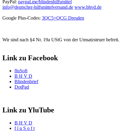
PayPal:
paypal.me/blindenhilfsmittel
info@deutscher-hilfsmittelversand.de
www.bhvd.de
Google Plus-Codes:
3QC5+QCG Dresden
Wir sind nach §4 Nr. 19a UStG von der Umsatzsteuer befreit.
Link zu Facebook
fluSoft
B H V D
Blindenbrief
DotPad
Link zu YluTube
B H V D
f l u S o f t