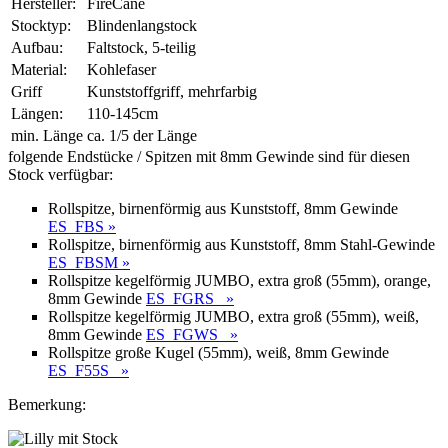
Hersteller:
FireCane
Stocktyp:
Blindenlangstock
Aufbau:
Faltstock, 5-teilig
Material:
Kohlefaser
Griff
Kunststoffgriff, mehrfarbig
Längen:
110-145cm
min. Länge
ca. 1/5 der Länge
folgende Endstücke / Spitzen
mit 8mm Gewinde
sind für diesen
Stock verfügbar:
Rollspitze, birnenförmig aus Kunststoff, 8mm Gewinde
ES_FBS »
Rollspitze, birnenförmig aus Kunststoff, 8mm Stahl-Gewinde
ES_FBSM »
Rollspitze kegelförmig JUMBO, extra groß (55mm), orange,
8mm Gewinde
ES_FGRS »
Rollspitze kegelförmig JUMBO, extra groß (55mm), weiß,
8mm Gewinde
ES_FGWS »
Rollspitze große Kugel (55mm), weiß, 8mm Gewinde
ES_F55S »
Bemerkung: