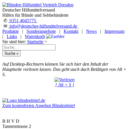
Deutscher Hilfsmittelversand
Hilfen für Blinde und Sehbehinderte
✆
0351 4045775
✉
info@deutscher-hilfsmittelversand.de
Produkte
|
Sonderangebote
|
Kontakt
|
News
|
Impressum
|
Links
|
Warenkorb
Sie sind hier:
Startseite
>
Auf Desktop-Rechnern können Sie sich hier den Inhalt der
Hauptseite vorlesen lassen. Das geht auch duch Betätigen von Alt +
S.
[ Alt + S ]
Zum kostenfreien Angebot Blindenbrief
B H V D
Tannenstrasse 2