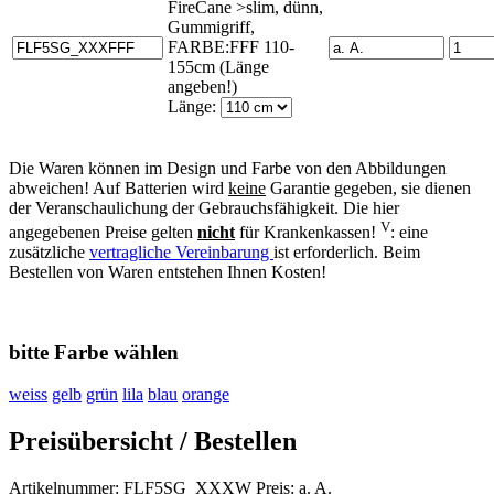
FireCane >slim, dünn,
Gummigriff,
FARBE:FFF 110-
155cm (Länge
angeben!)
Länge:
Die Waren können im Design und Farbe von den Abbildungen
abweichen! Auf Batterien wird
keine
Garantie gegeben, sie dienen
der Veranschaulichung der Gebrauchsfähigkeit. Die hier
V
angegebenen Preise gelten
nicht
für Krankenkassen!
: eine
zusätzliche
vertragliche Vereinbarung
ist erforderlich. Beim
Bestellen von Waren entstehen Ihnen Kosten!
bitte Farbe wählen
weiss
gelb
grün
lila
blau
orange
Preisübersicht / Bestellen
Artikelnummer: FLF5SG_XXXW Preis: a. A.