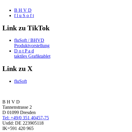
B H V D
f l u S o f t
Link zu TikTok
fluSoft / BHVD
Produktvorstellung
D o t P a d
taktiles Grafiktablet
Link zu X
fluSoft
B H V D
Tannenstrasse 2
D 01099 Dresden
Tel: +49/0 351 40457-75
UstId:
DE 223905118
IK=591 420 965