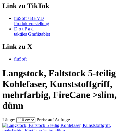
Link zu TikTok
fluSoft / BHVD
Produktvorstellung
D o t P a d
taktiles Grafiktablet
Link zu X
fluSoft
Langstock, Faltstock 5-teilig
Kohlefaser, Kunststoffgriff,
mehrfarbig, FireCane >slim,
dünn
Länge:
Preis: auf Anfrage