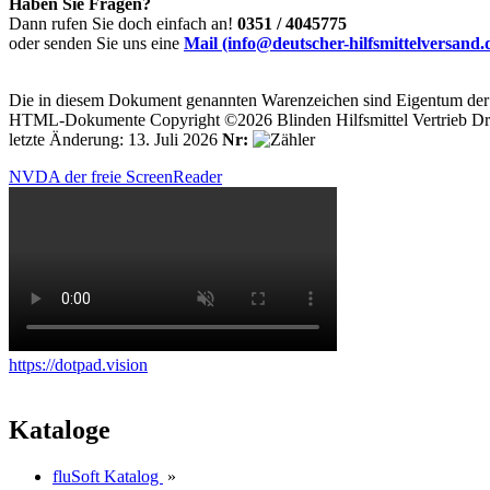
Haben Sie Fragen?
Dann rufen Sie doch einfach an!
0351 / 4045775
oder senden Sie uns eine
Mail (info@deutscher-hilfsmittelversand.
Die in diesem Dokument genannten Warenzeichen sind Eigentum der j
HTML-Dokumente Copyright ©2026 Blinden Hilfsmittel Vertrieb Dr
letzte Änderung: 13. Juli 2026
Nr:
NVDA der freie ScreenReader
https://dotpad.vision
Kataloge
fluSoft Katalog
»