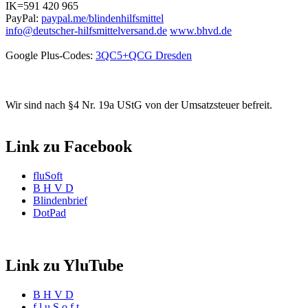
IK=591 420 965
PayPal:
paypal.me/blindenhilfsmittel
info@deutscher-hilfsmittelversand.de
www.bhvd.de
Google Plus-Codes:
3QC5+QCG Dresden
Wir sind nach §4 Nr. 19a UStG von der Umsatzsteuer befreit.
Link zu Facebook
fluSoft
B H V D
Blindenbrief
DotPad
Link zu YluTube
B H V D
f l u S o f t