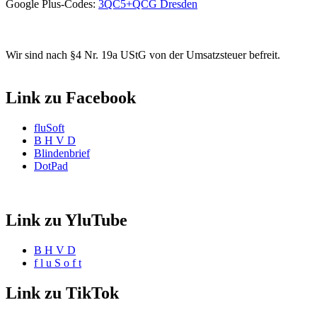
Google Plus-Codes:
3QC5+QCG Dresden
Wir sind nach §4 Nr. 19a UStG von der Umsatzsteuer befreit.
Link zu Facebook
fluSoft
B H V D
Blindenbrief
DotPad
Link zu YluTube
B H V D
f l u S o f t
Link zu TikTok