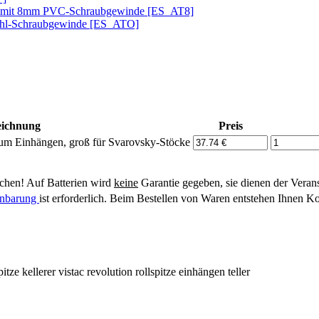
ke mit 8mm PVC-Schraubgewinde [ES_AT8]
tahl-Schraubgewinde [ES_ATO]
eichnung
Preis
 zum Einhängen, groß für Svarovsky-Stöcke
hen! Auf Batterien wird
keine
Garantie gegeben, sie dienen der Veran
einbarung
ist erforderlich. Beim Bestellen von Waren entstehen Ihnen Ko
pitze
kellerer
vistac
revolution
rollspitze einhängen teller