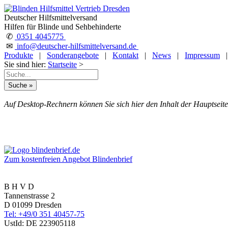
Deutscher Hilfsmittelversand
Hilfen für Blinde und Sehbehinderte
✆
0351 4045775
✉
info@deutscher-hilfsmittelversand.de
Produkte
|
Sonderangebote
|
Kontakt
|
News
|
Impressum
Sie sind hier:
Startseite
>
Auf Desktop-Rechnern können Sie sich hier den Inhalt der Hauptseite
Zum kostenfreien Angebot Blindenbrief
B H V D
Tannenstrasse 2
D 01099 Dresden
Tel: +49/0 351 40457-75
UstId:
DE 223905118