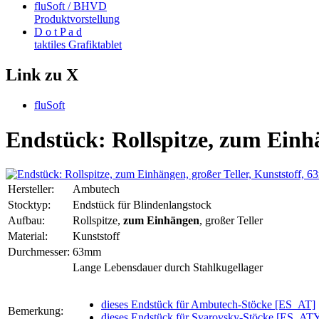
fluSoft / BHVD
Produktvorstellung
D o t P a d
taktiles Grafiktablet
Link zu X
fluSoft
Endstück: Rollspitze, zum Einhä
Hersteller:
Ambutech
Stocktyp:
Endstück für Blindenlangstock
Aufbau:
Rollspitze,
zum Einhängen
, großer Teller
Material:
Kunststoff
Durchmesser:
63mm
Lange Lebensdauer durch Stahlkugellager
dieses Endstück für Ambutech-Stöcke [ES_AT]
Bemerkung:
dieses Endstück für Svarovsky-Stöcke [ES_AT