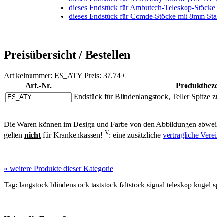
dieses Endstück für Ambutech-Teleskop-Stöc
dieses Endstück für Comde-Stöcke mit 8mm S
Preisübersicht / Bestellen
Artikelnummer: ES_ATY Preis: 37.74 €
Art.-Nr.
Produktbez
Endstück für Blindenlangstock, Teller Spitze
Die Waren können im Design und Farbe von den Abbildungen abweic
V
gelten
nicht
für Krankenkassen!
: eine zusätzliche
vertragliche Ver
»
weitere Produkte dieser Kategorie
Tag:
langstock
blindenstock
taststock
faltstock
signal
teleskop
kugel
s